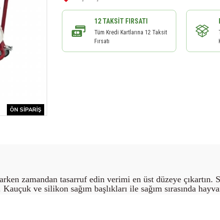
12 TAKSIT FIRSATI
Tüm Kredi Kartlarına 12 Taksit
Fırsatı
ÖN SIPARIŞ
rken zamandan tasarruf edin verimi en üst düzeye çıkartın. Sü
 Kauçuk ve silikon sağım başlıkları ile sağım sırasında hayvanl