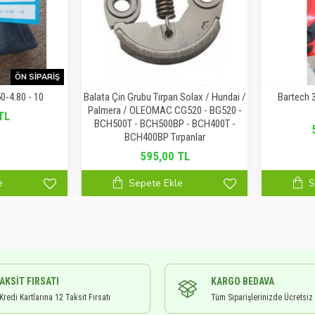
ÖN SIPARIŞ
50-4.80 - 10
Balata Çin Grubu Tırpan Solax / Hundai /
Bartech 3
Palmera / OLEOMAC CG520 - BG520 -
TL
BCH500T - BCH500BP - BCH400T -
BCH400BP Tırpanlar
595,00 TL
e
Sepete Ekle
S
TAKSIT FIRSATI
KARGO BEDAVA
redi Kartlarına 12 Taksit Fırsatı
Tüm Siparişlerinizde Ücretsiz