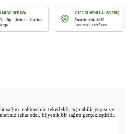
KARGO BEDAVA
%100 GÜVENLI ALIŞVERIŞ
Tüm Siparişlerinizde Ücretsiz
Alışverişlerinizde 3D
Kargo
Secure/SSL Sertifikası
t sağım makinesinin tekerlekli, taşınabilir yapısı ve
arınız rahat eder, hijyenik bir sağım gerçekleştirilir.