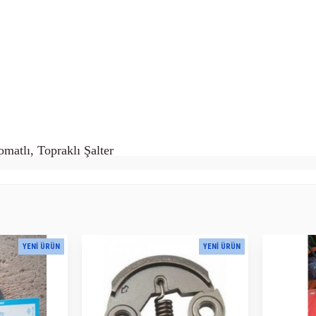
matlı, Topraklı Şalter
YENI ÜRÜN
YENI ÜRÜN