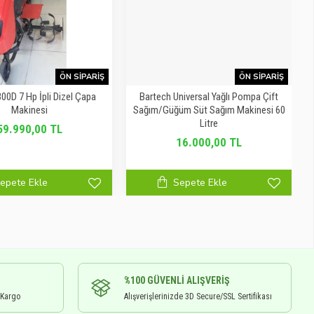
ÖN SIPARIŞ
ÖN SIPARIŞ
00D 7 Hp İpli Dizel Çapa
Bartech Universal Yağlı Pompa Çift
Makinesi
Sağım/Güğüm Süt Sağım Makinesi 60
Litre
59.990,00 TL
16.000,00 TL
epete Ekle
Sepete Ekle
%100 GÜVENLI ALIŞVERIŞ
 Kargo
Alışverişlerinizde 3D Secure/SSL Sertifikası