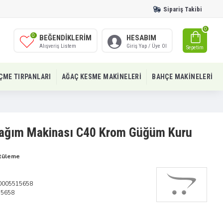
Sipariş Takibi
0
0
BEĞENDIKLERIM
HESABIM
Alışveriş Listem
Giriş Yap / Üye Ol
Sepetim
IÇME TIRPANLARI
AĞAÇ KESME MAKINELERI
BAHÇE MAKINELERI
t Sağım Makinası C40 Krom Güğüm Kuru
tüleme
0005515658
15658