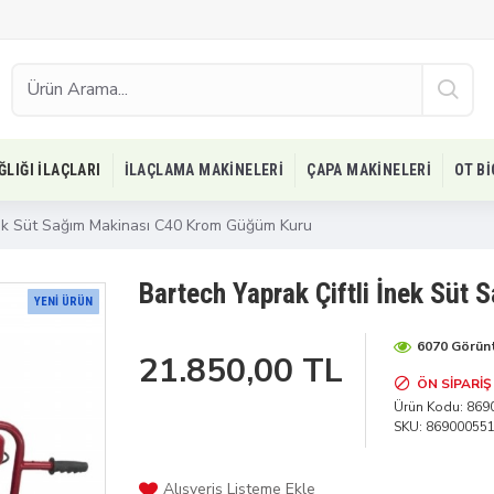
ĞLIĞI İLAÇLARI
İLAÇLAMA MAKINELERI
ÇAPA MAKINELERI
OT B
İnek Süt Sağım Makinası C40 Krom Güğüm Kuru
Bartech Yaprak Çiftli İnek Sü
YENI ÜRÜN
6070 Görün
21.850,00 TL
ÖN SIPARIŞ
Ürün Kodu:
869
SKU:
86900055
Alışveriş Listeme Ekle