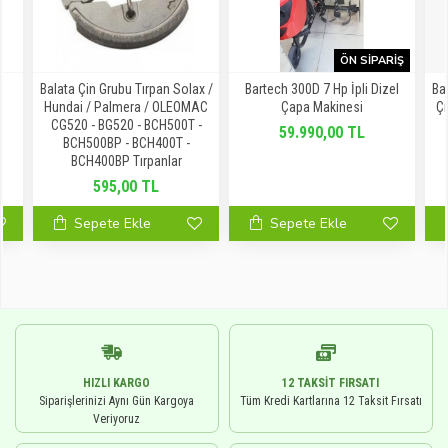
ÖN SIPARIŞ
T
Balata Çin Grubu Tırpan Solax /
Bartech 300D 7 Hp İpli Dizel
Ba
Hundai / Palmera / OLEOMAC
Çapa Makinesi
Ç
CG520 - BG520 - BCH500T -
59.990,00 TL
BCH500BP - BCH400T -
BCH400BP Tırpanlar
595,00 TL
Sepete Ekle
Sepete Ekle
HIZLI KARGO
12 TAKSIT FIRSATI
Siparişlerinizi Aynı Gün Kargoya
Tüm Kredi Kartlarına 12 Taksit Fırsatı
Veriyoruz