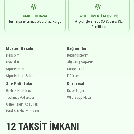
KARGO BEDAVA
%100 GÜVENLI ALIŞVERIŞ
Tüm Siparişlerinizde Ücretsiz Kargo
Alışverişlerinizde 3D Secure/SSL
Sertifikası
Müşteri Hesabı
Bağlantılar
Hesabım
Beğendiklerim
Üye Olun
Alışveriş Sepetim
Siparişlerim
Kargo Takibi
Sipariş İptal & İade
E-Bülten
Site Politikaları
Kurumsal
Gizlilik Politikası
Bize Ulaşın
Teslimat Politikası
Whatsapp Hattı
Genel İşlem Koşulları
İptal & İade Politikası
12 TAKSIT İMKANI