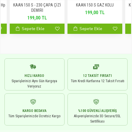
6 Hp
KAAN 150 S - 230 ÇAPA ÇİZİ
KAAN 150 S GAZ KOLU
K
DEMİRİ
199,00 TL
199,00 TL
Sepete Ekle
Sepete Ekle
HIZLI KARGO
12 TAKSIT FIRSATI
Siparişlerinizi Aynı Gün Kargoya
Tüm Kredi Kartlarına 12 Taksit Fırsatı
Veriyoruz
KARGO BEDAVA
%100 GÜVENLI ALIŞVERIŞ
Tüm Siparişlerinizde Ücretsiz Kargo
Alışverişlerinizde 3D Secure/SSL
Sertifikası