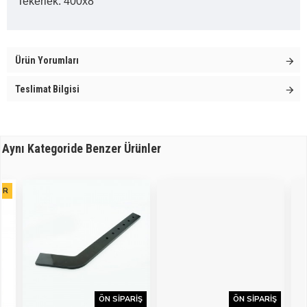
Tekerlek: 400x8
Ürün Yorumları
Teslimat Bilgisi
Aynı Kategoride Benzer Ürünler
OR
ÖN SIPARIŞ
ÖN SIPARIŞ