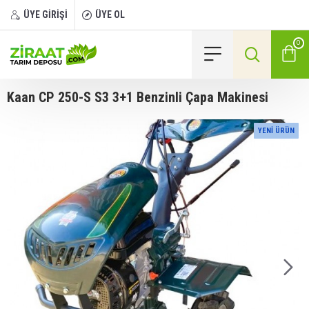
ÜYE GİRİŞİ
ÜYE OL
0
Kaan CP 250-S S3 3+1 Benzinli Çapa Makinesi
YENI ÜRÜN