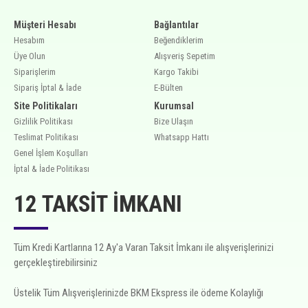
Müşteri Hesabı
Bağlantılar
Hesabım
Beğendiklerim
Üye Olun
Alışveriş Sepetim
Siparişlerim
Kargo Takibi
Sipariş İptal & İade
E-Bülten
Site Politikaları
Kurumsal
Gizlilik Politikası
Bize Ulaşın
Teslimat Politikası
Whatsapp Hattı
Genel İşlem Koşulları
İptal & İade Politikası
12 TAKSIT İMKANI
Tüm Kredi Kartlarına 12 Ay'a Varan Taksit İmkanı ile alışverişlerinizi
gerçekleştirebilirsiniz
Üstelik Tüm Alışverişlerinizde BKM Ekspress ile ödeme Kolaylığı