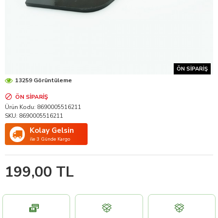
ÖN SIPARIŞ
13259 Görüntüleme
ÖN SIPARIŞ
Ürün Kodu:
8690005516211
SKU:
8690005516211
Kolay Gelsin
ile 3 Günde Kargo
199,00 TL