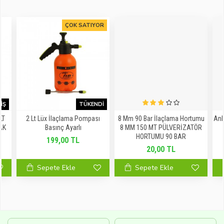
ÇOK SATIYOR
IŞ
TÜKENDI
LT
2 Lt Lüx İlaçlama Pompası
8 Mm 90 Bar İlaçlama Hortumu
Anl
AK
Basınç Ayarlı
8 MM 150 MT PÜLVERİZATÖR
HORTUMU 90 BAR
199,00 TL
20,00 TL
Sepete Ekle
Sepete Ekle