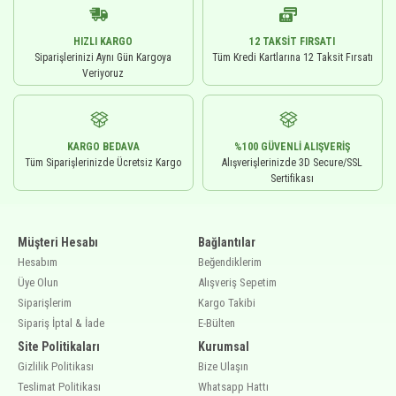
HIZLI KARGO
12 TAKSIT FIRSATI
Siparişlerinizi Aynı Gün Kargoya
Tüm Kredi Kartlarına 12 Taksit Fırsatı
Veriyoruz
KARGO BEDAVA
%100 GÜVENLI ALIŞVERIŞ
Tüm Siparişlerinizde Ücretsiz Kargo
Alışverişlerinizde 3D Secure/SSL
Sertifikası
Müşteri Hesabı
Bağlantılar
Hesabım
Beğendiklerim
Üye Olun
Alışveriş Sepetim
Siparişlerim
Kargo Takibi
Sipariş İptal & İade
E-Bülten
Site Politikaları
Kurumsal
Gizlilik Politikası
Bize Ulaşın
Teslimat Politikası
Whatsapp Hattı