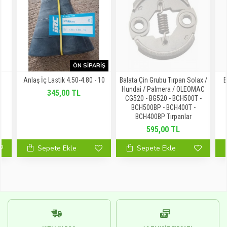
ÖN SIPARIŞ
T
Anlaş İç Lastik 4.50-4.80 - 10
Balata Çin Grubu Tırpan Solax /
B
Hundai / Palmera / OLEOMAC
345,00 TL
CG520 - BG520 - BCH500T -
BCH500BP - BCH400T -
BCH400BP Tırpanlar
595,00 TL
Sepete Ekle
Sepete Ekle