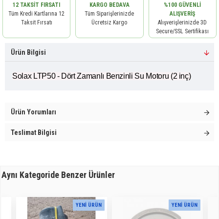
12 TAKSIT FIRSATI
KARGO BEDAVA
%100 GÜVENLI
Tüm Kredi Kartlarına 12
Tüm Siparişlerinizde
ALIŞVERIŞ
Taksit Fırsatı
Ücretsiz Kargo
Alışverişlerinizde 3D
Secure/SSL Sertifikası
Ürün Bilgisi
Solax LTP50 - Dört Zamanlı Benzinli Su Motoru (2 inç)
Ürün Yorumları
Teslimat Bilgisi
Aynı Kategoride Benzer Ürünler
YENI ÜRÜN
YENI ÜRÜN