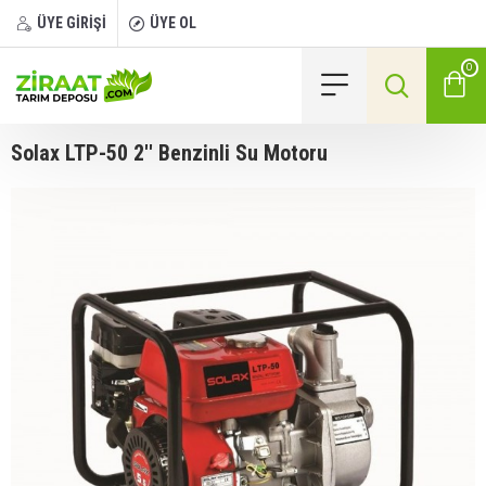
ÜYE GİRİŞİ
ÜYE OL
0
Solax LTP-50 2'' Benzinli Su Motoru