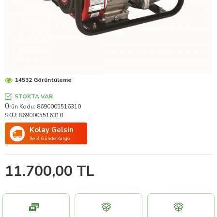
14532 Görüntüleme
STOKTA VAR
Ürün Kodu:
8690005516310
SKU:
8690005516310
Kolay Gelsin
ile 3 Günde Kargo
11.700,00 TL