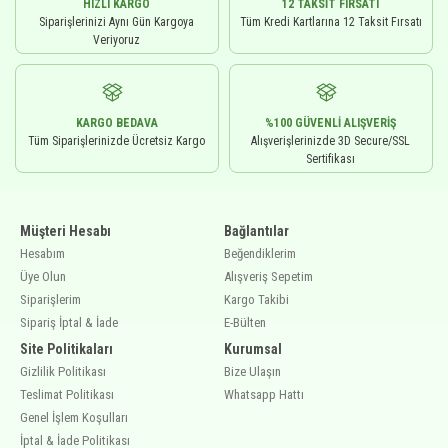
HIZLI KARGO
12 TAKSIT FIRSATI
Siparişlerinizi Aynı Gün Kargoya
Tüm Kredi Kartlarına 12 Taksit Fırsatı
Veriyoruz
KARGO BEDAVA
%100 GÜVENLI ALIŞVERIŞ
Tüm Siparişlerinizde Ücretsiz Kargo
Alışverişlerinizde 3D Secure/SSL
Sertifikası
Müşteri Hesabı
Bağlantılar
Hesabım
Beğendiklerim
Üye Olun
Alışveriş Sepetim
Siparişlerim
Kargo Takibi
Sipariş İptal & İade
E-Bülten
Site Politikaları
Kurumsal
Gizlilik Politikası
Bize Ulaşın
Teslimat Politikası
Whatsapp Hattı
Genel İşlem Koşulları
İptal & İade Politikası