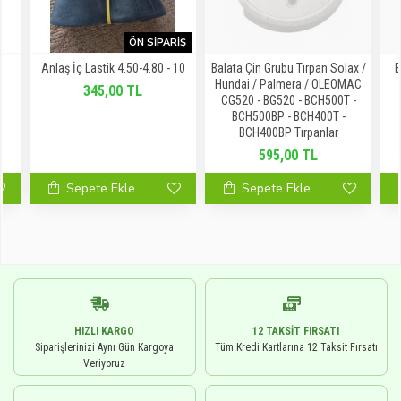
ÖN SIPARIŞ
T
Anlaş İç Lastik 4.50-4.80 - 10
Balata Çin Grubu Tırpan Solax /
B
Hundai / Palmera / OLEOMAC
345,00 TL
CG520 - BG520 - BCH500T -
BCH500BP - BCH400T -
BCH400BP Tırpanlar
595,00 TL
Sepete Ekle
Sepete Ekle
HIZLI KARGO
12 TAKSIT FIRSATI
Siparişlerinizi Aynı Gün Kargoya
Tüm Kredi Kartlarına 12 Taksit Fırsatı
Veriyoruz