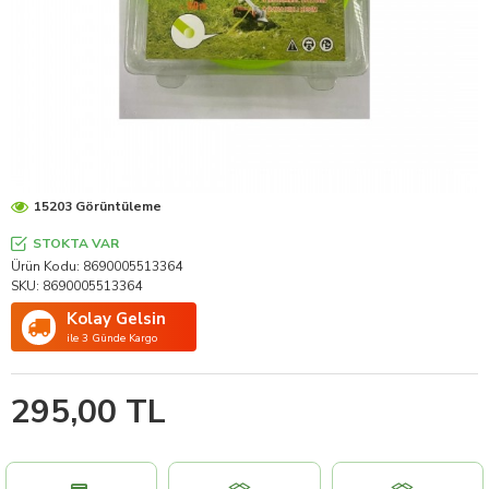
15203 Görüntüleme
STOKTA VAR
Ürün Kodu:
8690005513364
SKU:
8690005513364
Kolay Gelsin
ile 3 Günde Kargo
295,00 TL