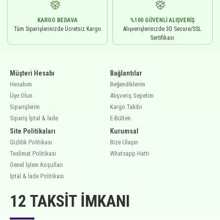
KARGO BEDAVA
%100 GÜVENLI ALIŞVERIŞ
Tüm Siparişlerinizde Ücretsiz Kargo
Alışverişlerinizde 3D Secure/SSL
Sertifikası
Müşteri Hesabı
Bağlantılar
Hesabım
Beğendiklerim
Üye Olun
Alışveriş Sepetim
Siparişlerim
Kargo Takibi
Sipariş İptal & İade
E-Bülten
Site Politikaları
Kurumsal
Gizlilik Politikası
Bize Ulaşın
Teslimat Politikası
Whatsapp Hattı
Genel İşlem Koşulları
İptal & İade Politikası
12 TAKSIT İMKANI