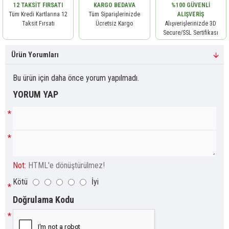
12 TAKSIT FIRSATI
KARGO BEDAVA
%100 GÜVENLI
Tüm Kredi Kartlarına 12
Tüm Siparişlerinizde
ALIŞVERIŞ
Taksit Fırsatı
Ücretsiz Kargo
Alışverişlerinizde 3D
Secure/SSL Sertifikası
Ürün Yorumları
Bu ürün için daha önce yorum yapılmadı.
YORUM YAP
Not:
HTML'e dönüştürülmez!
Kötü
İyi
Doğrulama Kodu