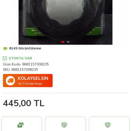
6149 Görüntüleme
STOKTA VAR
Ürün Kodu:
8681157008235
SKU:
8681157008235
KOLAYGELSİN
ile 3 Günde Kargo
445,00 TL