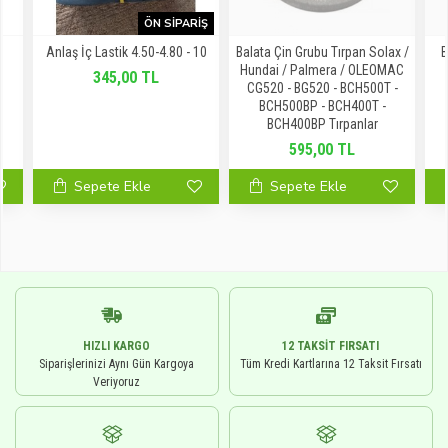
ÖN SIPARIŞ
T
Anlaş İç Lastik 4.50-4.80 - 10
Balata Çin Grubu Tırpan Solax /
B
Hundai / Palmera / OLEOMAC
345,00 TL
CG520 - BG520 - BCH500T -
BCH500BP - BCH400T -
BCH400BP Tırpanlar
595,00 TL
Sepete Ekle
Sepete Ekle
HIZLI KARGO
12 TAKSIT FIRSATI
Siparişlerinizi Aynı Gün Kargoya
Tüm Kredi Kartlarına 12 Taksit Fırsatı
Veriyoruz