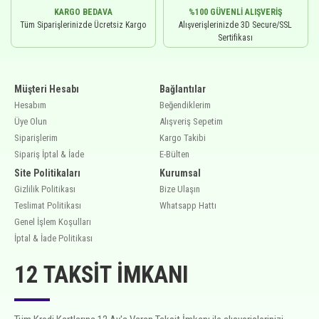
KARGO BEDAVA
%100 GÜVENLI ALIŞVERIŞ
Tüm Siparişlerinizde Ücretsiz Kargo
Alışverişlerinizde 3D Secure/SSL
Sertifikası
Müşteri Hesabı
Bağlantılar
Hesabım
Beğendiklerim
Üye Olun
Alışveriş Sepetim
Siparişlerim
Kargo Takibi
Sipariş İptal & İade
E-Bülten
Site Politikaları
Kurumsal
Gizlilik Politikası
Bize Ulaşın
Teslimat Politikası
Whatsapp Hattı
Genel İşlem Koşulları
İptal & İade Politikası
12 TAKSIT İMKANI