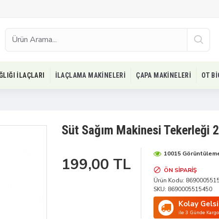
ĞLIĞI İLAÇLARI
İLAÇLAMA MAKINELERI
ÇAPA MAKINELERI
OT B
Süt Sağım Makinesi Tekerleği 
10015 Görüntülem
199,00 TL
ÖN SIPARIŞ
Ürün Kodu:
869000551
SKU:
8690005515450
Kolay Gels
ile 3 Günde Kargo