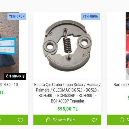
YENI ÜRÜN
YENI ÜRÜN
ÖN SIPARIŞ
50-4.80 - 10
Balata Çin Grubu Tırpan Solax / Hundai /
Bartech 3
Palmera / OLEOMAC CG520 - BG520 -
TL
BCH500T - BCH500BP - BCH400T -
BCH400BP Tırpanlar
595,00 TL
e
Sepete Ekle
S