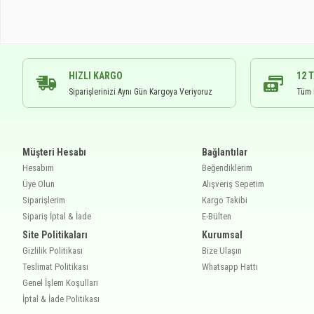
HIZLI KARGO
12 
Siparişlerinizi Aynı Gün Kargoya Veriyoruz
Tüm K
Müşteri Hesabı
Bağlantılar
Hesabım
Beğendiklerim
Üye Olun
Alışveriş Sepetim
Siparişlerim
Kargo Takibi
Sipariş İptal & İade
E-Bülten
Site Politikaları
Kurumsal
Gizlilik Politikası
Bize Ulaşın
Teslimat Politikası
Whatsapp Hattı
Genel İşlem Koşulları
İptal & İade Politikası