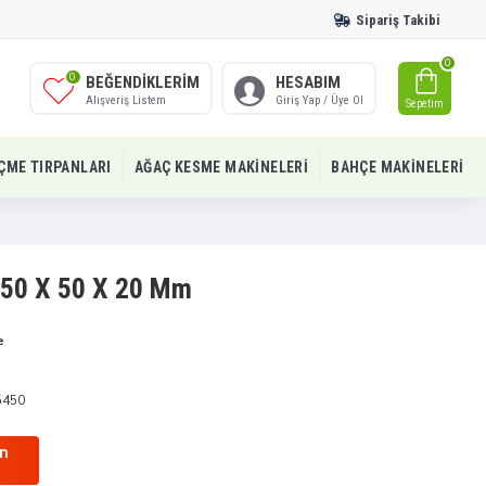
Sipariş Takibi
0
0
BEĞENDIKLERIM
HESABIM
Alışveriş Listem
Giriş Yap / Üye Ol
Sepetim
IÇME TIRPANLARI
AĞAÇ KESME MAKINELERI
BAHÇE MAKINELERI
250 X 50 X 20 Mm
e
5450
in