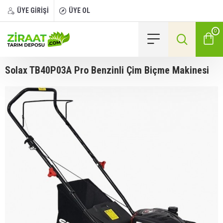
ÜYE GİRİŞİ
ÜYE OL
0
Solax TB40P03A Pro Benzinli Çim Biçme Makinesi