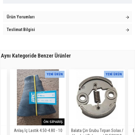
Ürün Yorumları
Teslimat Bilgisi
Aynı Kategoride Benzer Ürünler
YENI ÜRÜN
YENI ÜRÜN
ÖN SIPARIŞ
T
Anlaş İç Lastik 4.50-4.80 - 10
Balata Çin Grubu Tırpan Solax /
B