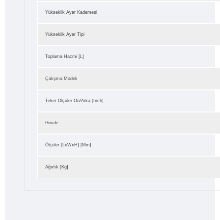
Yükseklik Ayar Kademesi
Yükseklik Ayar Tipi
Toplama Hacmi [L]
Çalışma Modeli
Teker Ölçüler Ön/Arka [inch]
Gövde
Ölçüler [LxWxH] [mm]
Ağırlık [kg]