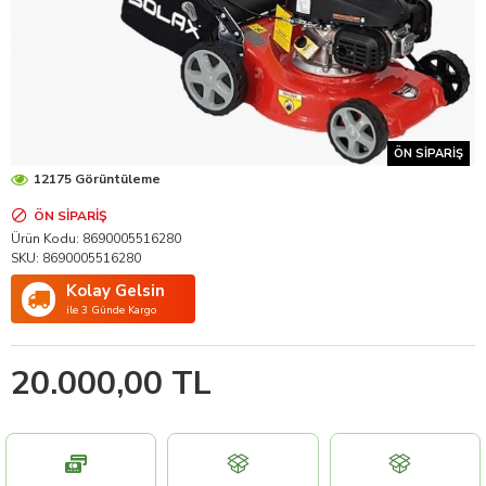
ÖN SIPARIŞ
12175 Görüntüleme
ÖN SIPARIŞ
Ürün Kodu:
8690005516280
SKU:
8690005516280
Kolay Gelsin
ile 3 Günde Kargo
20.000,00 TL