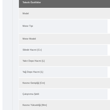
Teknik Özellikler
Model
Motor Tipi
Motor Modeli
Silindir Hacmi [cc]
Yakıt Depo Hacmi [L]
Yağ Depo Hacmi [L]
Kesme Genişliği [cm]
Çalıştırma Şekli
Kesme Yüksekliği [mm]