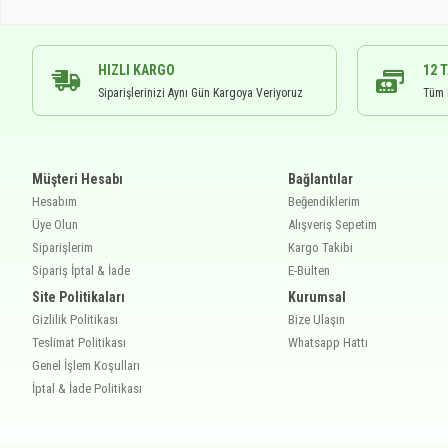
HIZLI KARGO
12 
Siparişlerinizi Aynı Gün Kargoya Veriyoruz
Tüm K
Müşteri Hesabı
Bağlantılar
Hesabım
Beğendiklerim
Üye Olun
Alışveriş Sepetim
Siparişlerim
Kargo Takibi
Sipariş İptal & İade
E-Bülten
Site Politikaları
Kurumsal
Gizlilik Politikası
Bize Ulaşın
Teslimat Politikası
Whatsapp Hattı
Genel İşlem Koşulları
İptal & İade Politikası