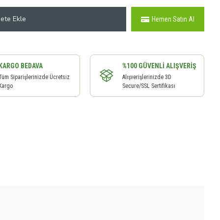
ete Ekle
Hemen Satın Al
KARGO BEDAVA
%100 GÜVENLI ALIŞVERIŞ
Tüm Siparişlerinizde Ücretsiz
Alışverişlerinizde 3D
Kargo
Secure/SSL Sertifikası