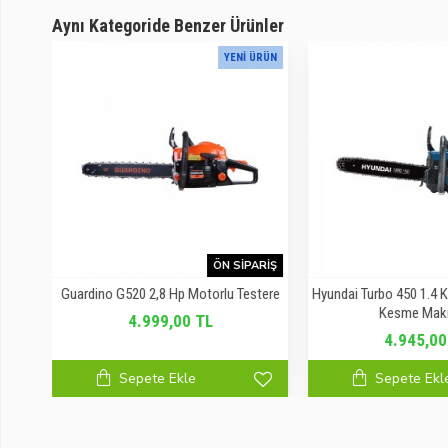
Aynı Kategoride Benzer Ürünler
YOR
YENI ÜRÜN
ARIŞ
ÖN SIPARIŞ
ikli
Guardino G520 2,8 Hp Motorlu Testere
Hyundai Turbo 450 1.4 
Kesme Maki
4.999,00 TL
4.945,00
Sepete Ekle
Sepete Ekl