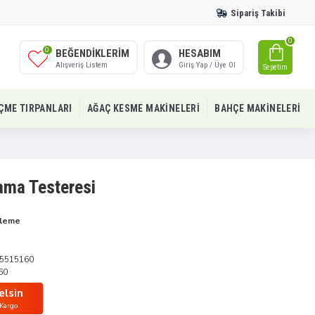
Sipariş Takibi
0
0
BEĞENDIKLERIM
HESABIM
Alışveriş Listem
Giriş Yap / Üye Ol
Sepetim
IÇME TIRPANLARI
AĞAÇ KESME MAKINELERI
BAHÇE MAKINELERI
ama Testeresi
üleme
5515160
60
elsin
 Kargo