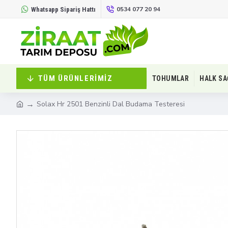
0534 077 20 94
Whatsapp Sipariş Hattı
TÜM ÜRÜNLERIMIZ
TOHUMLAR
HALK SA
Solax Hr 2501 Benzinli Dal Budama Testeresi