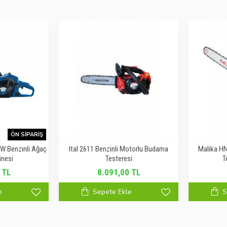
ÖN SIPARIŞ
KW Benzinli Ağaç
Ital 2611 Benzinli Motorlu Budama
Malika HN
nesi
Testeresi
T
 TL
8.091,00 TL
e
Sepete Ekle
S