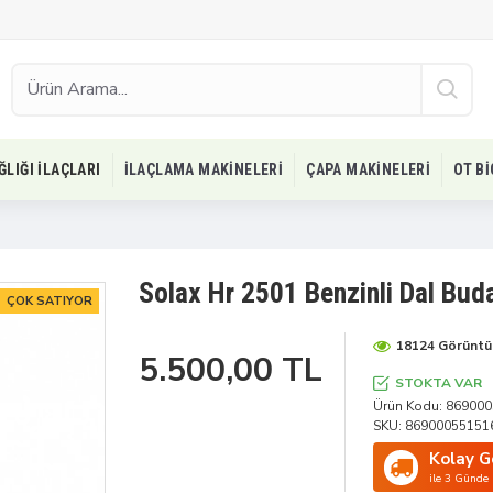
ĞLIĞI İLAÇLARI
İLAÇLAMA MAKINELERI
ÇAPA MAKINELERI
OT B
Solax Hr 2501 Benzinli Dal Bud
ÇOK SATIYOR
18124 Görünt
5.500,00 TL
STOKTA VAR
Ürün Kodu:
869000
SKU:
86900055151
Kolay G
ile 3 Günde