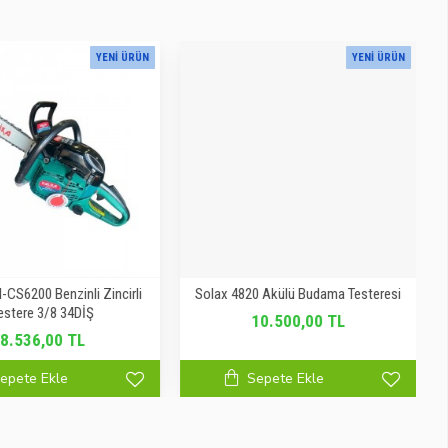
YENI ÜRÜN
YENI ÜRÜN
-CS6200 Benzinli Zincirli
Solax 4820 Akülü Budama Testeresi
estere 3/8 34DİŞ
10.500,00 TL
8.536,00 TL
epete Ekle
Sepete Ekle