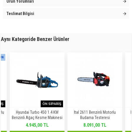
Ürün Yorumları
Teslimat Bilgisi
Aynı Kategoride Benzer Ürünler
RÜN
IŞ
ÖN SIPARIŞ
rlu
Hyundai Turbo 450 1.4 KW
Ital 2611 Benzinli Motorlu
Benzinli Ağaç Kesme Makinesi
Budama Testeresi
4.945,00 TL
8.091,00 TL