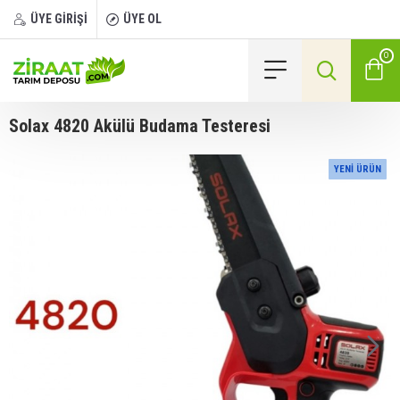
ÜYE GİRİŞİ
ÜYE OL
0
Solax 4820 Akülü Budama Testeresi
YENI ÜRÜN