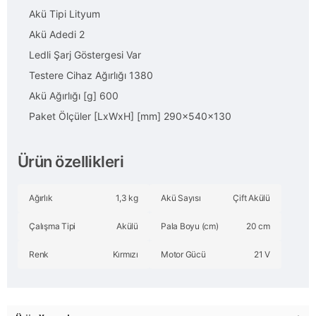
Akü Tipi Lityum
Akü Adedi 2
Ledli Şarj Göstergesi Var
Testere Cihaz Ağırlığı 1380
Akü Ağırlığı [g] 600
Paket Ölçüler [LxWxH] [mm] 290x540x130
Ürün özellikleri
Ağırlık
1,3 kg
Akü Sayısı
Çift Akülü
Çalışma Tipi
Akülü
Pala Boyu (cm)
20 cm
Renk
Kırmızı
Motor Gücü
21 V