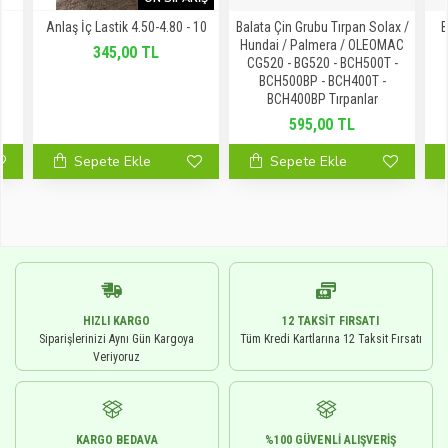
T
Anlaş İç Lastik 4.50-4.80 - 10
Balata Çin Grubu Tırpan Solax /
B
Hundai / Palmera / OLEOMAC
345,00 TL
CG520 - BG520 - BCH500T -
BCH500BP - BCH400T -
BCH400BP Tırpanlar
595,00 TL
Sepete Ekle
Sepete Ekle
HIZLI KARGO
12 TAKSIT FIRSATI
Siparişlerinizi Aynı Gün Kargoya
Tüm Kredi Kartlarına 12 Taksit Fırsatı
Veriyoruz
KARGO BEDAVA
%100 GÜVENLI ALIŞVERIŞ