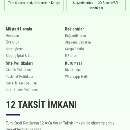
Tüm Siparişlerinizde Ücretsiz Kargo
Alışverişlerinizde 3D Secure/SSL
Sertifikası
Müşteri Hesabı
Bağlantılar
Hesabım
Beğendiklerim
Üye Olun
Alışveriş Sepetim
Siparişlerim
Kargo Takibi
Sipariş İptal & İade
E-Bülten
Site Politikaları
Kurumsal
Gizlilik Politikası
Bize Ulaşın
Teslimat Politikası
Whatsapp Hattı
Genel İşlem Koşulları
İptal & İade Politikası
12 TAKSIT İMKANI
Tüm Kredi Kartlarına 12 Ay'a Varan Taksit İmkanı ile alışverişlerinizi
gerçekleştirebilirsiniz