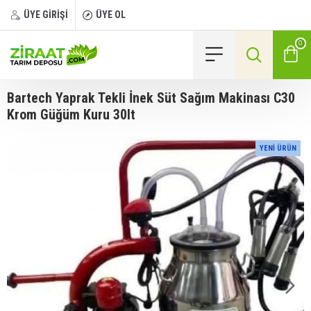
ÜYE GİRİŞİ
ÜYE OL
0
Bartech Yaprak Tekli İnek Süt Sağım Makinası C30
Krom Güğüm Kuru 30lt
YENI ÜRÜN