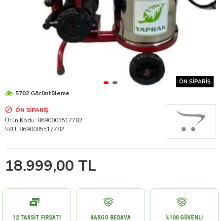
ÖN SIPARIŞ
5702 Görüntüleme
ÖN SIPARIŞ
Ürün Kodu:
8690005517782
SKU:
8690005517782
18.999,00 TL
12 TAKSIT FIRSATI
KARGO BEDAVA
%100 GÜVENLI