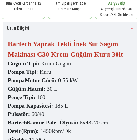
Tüm Kredi Kartlarına 12
Tüm Siparişlerinizde
ALIŞVERIŞ
Taksit Fırsatı
Ücretsiz Kargo
Alışverişlerinizde 3D
Secure/SSL Sertifikası
Ürün Bilgisi
Bartech Yaprak Tekli İnek Süt Sağım
Makinası C30 Krom Güğüm Kuru 30lt
Güğüm Tipi:
Krom Güğüm
Pompa Tipi:
Kuru
PompaMotor Gücü:
0,55 kW
Güğüm Hacmi:
30 L
Pençe Tipi:
160
Pompa Kapasitesi:
185 L
Pulsatör:
60/40
BartechKömür Palet Ölçüsü:
5x43x70 cm
Devir(Rpm):
1450Rpm/Dk
Ağırlık:
44.5Kg