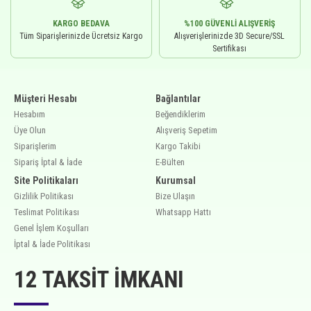
KARGO BEDAVA
%100 GÜVENLI ALIŞVERIŞ
Tüm Siparişlerinizde Ücretsiz Kargo
Alışverişlerinizde 3D Secure/SSL
Sertifikası
Müşteri Hesabı
Bağlantılar
Hesabım
Beğendiklerim
Üye Olun
Alışveriş Sepetim
Siparişlerim
Kargo Takibi
Sipariş İptal & İade
E-Bülten
Site Politikaları
Kurumsal
Gizlilik Politikası
Bize Ulaşın
Teslimat Politikası
Whatsapp Hattı
Genel İşlem Koşulları
İptal & İade Politikası
12 TAKSIT İMKANI