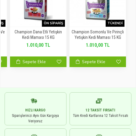
IŞ
ÖN SIPARIŞ
TÜKENDI
 Ve
Champion Dana Etli Yetişkin
Champion Somonlu Ve Pirinçli
k
Kedi Maması 15 KG
Yetişkin Kedi Maması 15 KG
1.010,00 TL
1.010,00 TL
Sepete Ekle
Sepete Ekle
HIZLI KARGO
12 TAKSIT FIRSATI
Siparişlerinizi Aynı Gün Kargoya
Tüm Kredi Kartlarına 12 Taksit Fırsatı
Veriyoruz