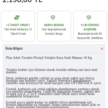
12 TAKSIT FIRSATI
KARGO BEDAVA
%100 GÜVENLI
Tüm Kredi Kartlarına 12
Tüm Siparişlerinizde
ALIŞVERIŞ
Taksit Fırsatı
Ücretsiz Kargo
Alışverişlerinizde 3D
Secure/SSL Sertifikası
Ürün Bilgisi
Plan Adult Tavuklu Pirinçli Yetişkin Kuru Kedi Maması 10 Kg
Yetişkin kediler için bilimsel olarak formüle edilmiş tam kuru kedi
maması.
Diyet, kedinizin günlük canlılık ve uzun süreli sağlık için ihtiyaç
duyduğu tüm besinleri içerir. Sağlıklı böbrekleri desteklemeye
yardımcı olan koruyucu bir besin karışımı olan OPTIRENAL® içerir.
Formül, kedinizin çok yönlü sağlığını desteklemeye yardımcı olmak
için ustalıkla dengelenmiş. Güçlü bir Bağışıklık Sistemi, sağlıklı deri
ve kürk için A, C ve E vitaminleri dahil olmak üzere temel besin
maddelerini birleştiriyor.
Formül ayrıca güçlü kasları ve sağlıklı kiloyu desteklemek için
Protein bakımından da yüksektir, mama taneciklerinin dişleri plak ve
Tartar birikmesinden koruduğu kanıtlanmıştır.