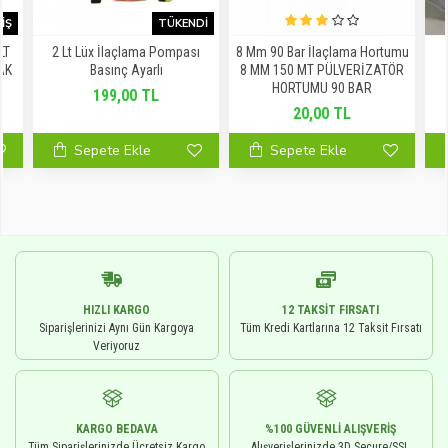
IŞ
TÜKENDI
LT
2 Lt Lüx İlaçlama Pompası
8 Mm 90 Bar İlaçlama Hortumu
AK
Basınç Ayarlı
8 MM 150 MT PÜLVERİZATÖR
HORTUMU 90 BAR
199,00 TL
20,00 TL
Sepete Ekle
Sepete Ekle
HIZLI KARGO
12 TAKSIT FIRSATI
Siparişlerinizi Aynı Gün Kargoya
Tüm Kredi Kartlarına 12 Taksit Fırsatı
Veriyoruz
KARGO BEDAVA
%100 GÜVENLI ALIŞVERIŞ
Tüm Siparişlerinizde Ücretsiz Kargo
Alışverişlerinizde 3D Secure/SSL