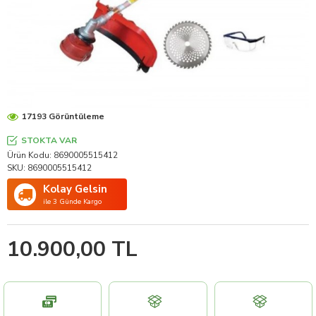
17193 Görüntüleme
STOKTA VAR
Ürün Kodu:
8690005515412
SKU:
8690005515412
Kolay Gelsin
ile 3 Günde Kargo
10.900,00 TL