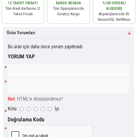
12 TAKSIT FIRSATI
KARGO BEDAVA
%100 GÜVENLI
Tüm Kredi Kartlarına 12
Tüm Siparişlerinizde
ALIŞVERIŞ
Taksit Fırsatı
Ücretsiz Kargo
Alışverişlerinizde 3D
Secure/SSL Sertifikası
Ürün Yorumları
Bu ürün için daha önce yorum yapılmadı.
YORUM YAP
Not:
HTML'e dönüştürülmez!
Kötü
İyi
Doğrulama Kodu