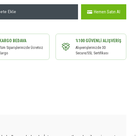
ete Ekle
Hemen Satın Al
KARGO BEDAVA
%100 GÜVENLI ALIŞVERIŞ
Tüm Siparişlerinizde Ücretsiz
Alışverişlerinizde 3D
Kargo
Secure/SSL Sertifikası