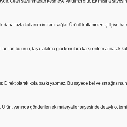
dır. Otları savunmadan kesmeye yardımcı olur. Ek misina sayesinde k
ha fazla kullanım imkanı sağlar. Ürünü kullanırken, çiftçiye hareke
lanılan bu ürün, taşa takılma gibi konulara karşı önlem alınarak kul
ır. Direkt olarak kola baskı yapmaz. Bu sayede bel ve sırt ağrısı
r. Ürün, yanında gönderilen ek materyaller sayesinde detaylı ot temiz