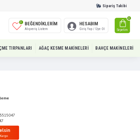
Sipariş Takibi
0
0
BEĞENDIKLERIM
HESABIM
Alışveriş Listem
Giriş Yap / Üye Ol
Sepetim
IÇME TIRPANLARI
AĞAÇ KESME MAKINELERI
BAHÇE MAKINELERI
üleme
5515047
47
elsin
 Kargo