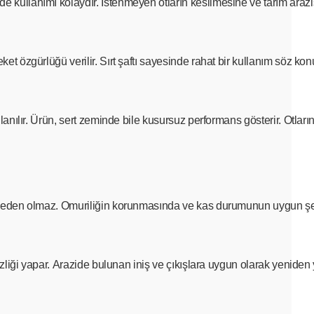
ullanımı kolaydır. İstenmeyen otların kesilmesine ve tarım arazisin
t özgürlüğü verilir. Sırt şaftı sayesinde rahat bir kullanım söz kon
lanılır. Ürün, sert zeminde bile kusursuz performans gösterir. Otlar
na neden olmaz. Omuriliğin korunmasında ve kas durumunun uygun ş
liği yapar. Arazide bulunan iniş ve çıkışlara uygun olarak yeniden ya