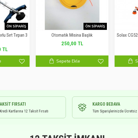
ÖN SIPARIŞ
ÖN SIPARIŞ
u Sırt Tırpan 3
Otomatik Misina Başlık
Solax CG520
250,00 TL
0 TL
e
Sepete Ekle
S
TAKSIT FIRSATI
KARGO BEDAVA
redi Kartlarına 12 Taksit Fırsatı
Tüm Siparişlerinizde Ücretsiz