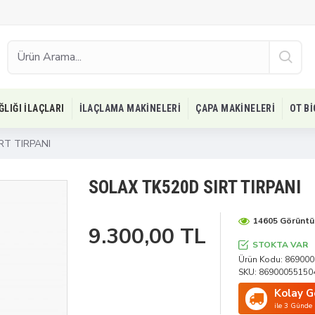
ĞLIĞI İLAÇLARI
İLAÇLAMA MAKINELERI
ÇAPA MAKINELERI
OT B
RT TIRPANI
SOLAX TK520D SIRT TIRPANI
14605 Görünt
9.300,00 TL
STOKTA VAR
Ürün Kodu:
869000
SKU:
86900055150
Kolay G
ile 3 Günde