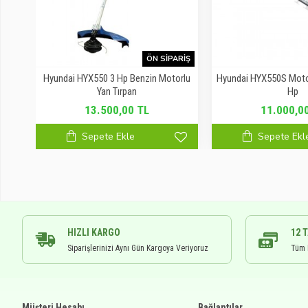
ARIŞ
ÖN SIPARIŞ
ırt
Hyundai HYX550 3 Hp Benzin Motorlu
Hyundai HYX550S Motorl
Yan Tırpan
Hp
13.500,00 TL
11.000,0
Sepete Ekle
Sepete Ekl
HIZLI KARGO
12 
Siparişlerinizi Aynı Gün Kargoya Veriyoruz
Tüm K
Müşteri Hesabı
Bağlantılar