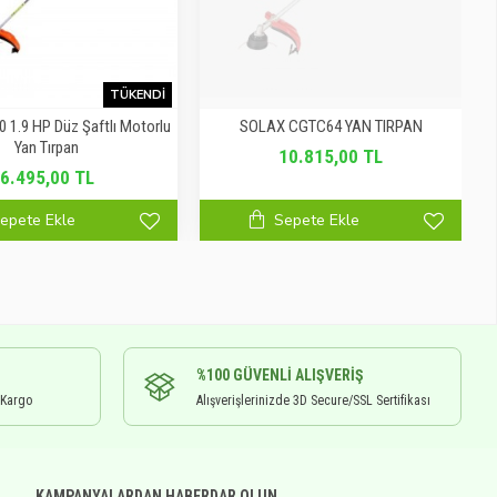
TÜKENDI
 1.9 HP Düz Şaftlı Motorlu
SOLAX CGTC64 YAN TIRPAN
Yan Tırpan
10.815,00 TL
6.495,00 TL
epete Ekle
Sepete Ekle
%100 GÜVENLI ALIŞVERIŞ
 Kargo
Alışverişlerinizde 3D Secure/SSL Sertifikası
KAMPANYALARDAN HABERDAR OLUN