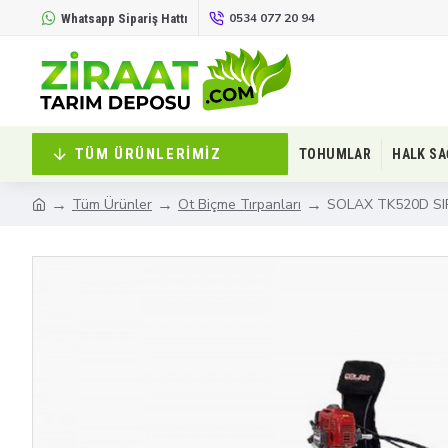
0534 077 20 94
Whatsapp Sipariş Hattı
TÜM ÜRÜNLERIMIZ
TOHUMLAR
HALK SA
Tüm Ürünler
Ot Biçme Tırpanları
SOLAX TK520D SI