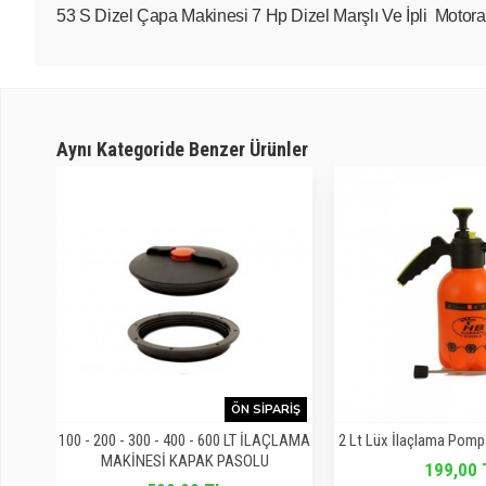
53 S Dizel Çapa Makinesi 7 Hp Dizel Marşlı Ve İpli Motora 
Aynı Kategoride Benzer Ürünler
ÖN SIPARIŞ
NİT
100 - 200 - 300 - 400 - 600 LT İLAÇLAMA
2 Lt Lüx İlaçlama Pompa
MAKİNESİ KAPAK PASOLU
199,00 