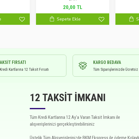
20,00 TL
e
Sepete Ekle
S
TAKSIT FIRSATI
KARGO BEDAVA
redi Kartlarına 12 Taksit Fırsatı
Tüm Siparişlerinizde Ücretsiz
12 TAKSIT İMKANI
Tüm Kredi Kartlarına 12 Ay'a Varan Taksit İmkanı ile
alışverişlerinizi gerçekleştirebilirsiniz
Üstelik Tüm Alışverişlerinizde BKM Ekspress ile ödeme Kolaylı