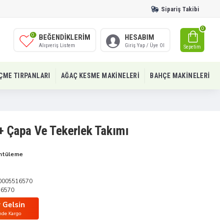
Sipariş Takibi
0
0
BEĞENDIKLERIM
HESABIM
Alışveriş Listem
Giriş Yap / Üye Ol
Sepetim
IÇME TIRPANLARI
AĞAÇ KESME MAKINELERI
BAHÇE MAKINELERI
+ Çapa Ve Tekerlek Takımı
ntüleme
0005516570
16570
 Gelsin
nde Kargo