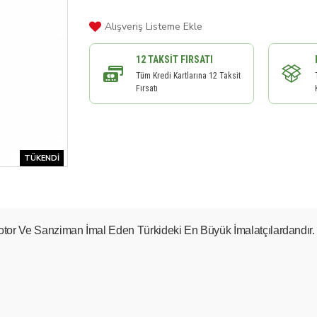
Alışveriş Listeme Ekle
12 TAKSIT FIRSATI
Tüm Kredi Kartlarına 12 Taksit
Fırsatı
TÜKENDI
or Ve Sanziman İmal Eden Türkideki En Büyük İmalatçılardandır.