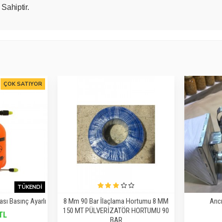
Sahiptir.
ÇOK SATIYOR
TÜKENDI
sı Basınç Ayarlı
8 Mm 90 Bar İlaçlama Hortumu 8 MM
Arıc
150 MT PÜLVERİZATÖR HORTUMU 90
TL
BAR