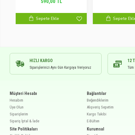
590,00 TL
Sepete Ekle
Sepete Ekl
HIZLI KARGO
12 
Siparişlerinizi Aynı Gün Kargoya Veriyoruz
Tüm K
Müşteri Hesabı
Bağlantılar
Hesabım
Beğendiklerim
Üye Olun
Alışveriş Sepetim
Siparişlerim
Kargo Takibi
Sipariş İptal & İade
E-Bülten
Site Politikaları
Kurumsal