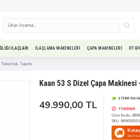
ĞLIĞI İLAÇLARI
İLAÇLAMA MAKINELERI
ÇAPA MAKINELERI
OT B
 Tekerlek Takımı
Kaan 53 S Dizel Çapa Makinesi 
17266 Görü
49.990,00 TL
TÜKENDI
Ürün Kodu:
869
SKU:
86900055
Kolay
ile 3 Gü