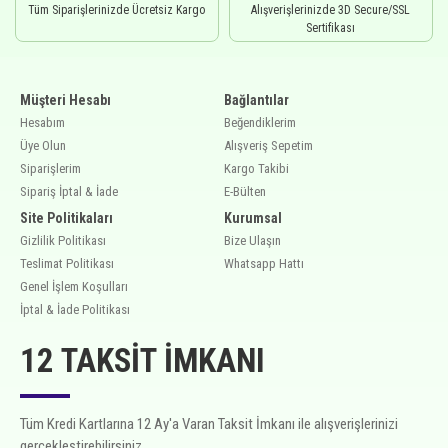
Tüm Siparişlerinizde Ücretsiz Kargo
Alışverişlerinizde 3D Secure/SSL
Sertifikası
Müşteri Hesabı
Bağlantılar
Hesabım
Beğendiklerim
Üye Olun
Alışveriş Sepetim
Siparişlerim
Kargo Takibi
Sipariş İptal & İade
E-Bülten
Site Politikaları
Kurumsal
Gizlilik Politikası
Bize Ulaşın
Teslimat Politikası
Whatsapp Hattı
Genel İşlem Koşulları
İptal & İade Politikası
12 TAKSIT İMKANI
Tüm Kredi Kartlarına 12 Ay'a Varan Taksit İmkanı ile alışverişlerinizi
gerçekleştirebilirsiniz