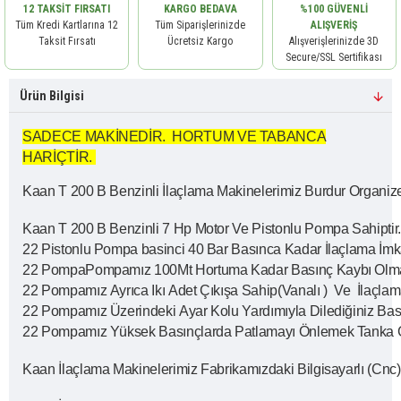
12 TAKSIT FIRSATI
KARGO BEDAVA
%100 GÜVENLI
Tüm Kredi Kartlarına 12
Tüm Siparişlerinizde
ALIŞVERIŞ
Taksit Fırsatı
Ücretsiz Kargo
Alışverişlerinizde 3D
Secure/SSL Sertifikası
Ürün Bilgisi
SADECE MAKİNEDİR. HORTUM VE TABANCA
HARİÇTİR.
Kaan T 200 B Benzinli İlaçlama Makinelerimiz Burdur Organize
Kaan T 200 B Benzinli 7 Hp Motor Ve Pistonlu Pompa Sahiptir
22 Pistonlu Pompa basinci 40 Bar Basınca Kadar İlaçlama İmk
22 PompaPompamız 100Mt Hortuma Kadar Basınç Kaybı Olmaya
22 Pompamız Ayrıca Ikı Adet Çıkışa Sahip(Vanalı ) Ve İlaçlama 
22 Pompamız Üzerindeki Ayar Kolu Yardımıyla Dilediğiniz Bas
22 Pompamız Yüksek Basınçlarda Patlamayı Önlemek Tanka G
Kaan İlaçlama Makinelerimiz Fabrikamızdaki Bilgisayarlı (Cn