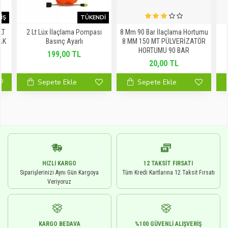
IŞ
TÜKENDI
LT
2 Lt Lüx İlaçlama Pompası
8 Mm 90 Bar İlaçlama Hortumu
AK
Basınç Ayarlı
8 MM 150 MT PÜLVERİZATÖR
HORTUMU 90 BAR
199,00 TL
20,00 TL
Sepete Ekle
Sepete Ekle
HIZLI KARGO
12 TAKSIT FIRSATI
Siparişlerinizi Aynı Gün Kargoya
Tüm Kredi Kartlarına 12 Taksit Fırsatı
Veriyoruz
KARGO BEDAVA
%100 GÜVENLI ALIŞVERIŞ