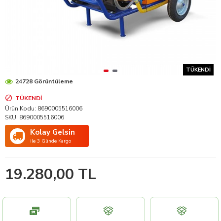
TÜKENDI
24728 Görüntüleme
TÜKENDI
Ürün Kodu:
8690005516006
SKU:
8690005516006
Kolay Gelsin
ile 3 Günde Kargo
19.280,00 TL