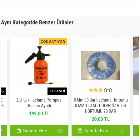
Aynı Kategoride Benzer Ürünler
ÇOK SATIYOR
IŞ
TÜKENDI
LT
2 Lt Lüx İlaçlama Pompası
8 Mm 90 Bar İlaçlama Hortumu
AK
Basınç Ayarlı
8 MM 150 MT PÜLVERİZATÖR
HORTUMU 90 BAR
199,00 TL
20,00 TL
Sepete Ekle
Sepete Ekle