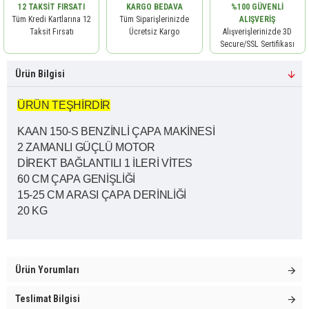
12 TAKSIT FIRSATI
KARGO BEDAVA
%100 GÜVENLI
Tüm Kredi Kartlarına 12
Tüm Siparişlerinizde
ALIŞVERIŞ
Taksit Fırsatı
Ücretsiz Kargo
Alışverişlerinizde 3D
Secure/SSL Sertifikası
Ürün Bilgisi
ÜRÜN TEŞHİRDİR
KAAN 150-S BENZİNLİ ÇAPA MAKİNESİ
2 ZAMANLI GÜÇLÜ MOTOR
DİREKT BAĞLANTILI 1 İLERİ VİTES
60 CM ÇAPA GENİŞLİĞİ
15-25 CM ARASI ÇAPA DERİNLİĞİ
20 KG
Ürün Yorumları
Teslimat Bilgisi