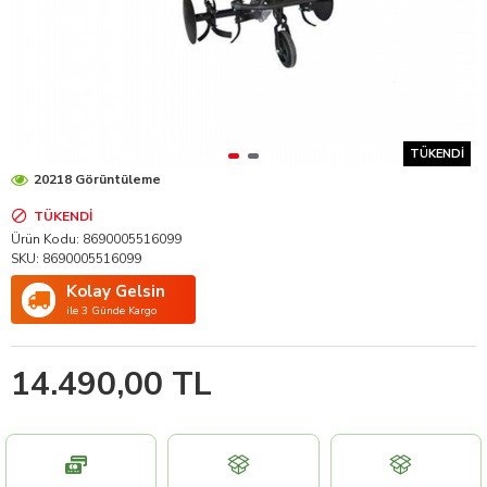
TÜKENDI
20218 Görüntüleme
TÜKENDI
Ürün Kodu:
8690005516099
SKU:
8690005516099
Kolay Gelsin
ile 3 Günde Kargo
14.490,00 TL