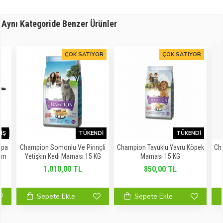
Aynı Kategoride Benzer Ürünler
ÇOK SATIYOR
ÇOK SATIYOR
IŞ
TÜKENDI
TÜKENDI
mpa
Champion Somonlu Ve Pirinçli
Champion Tavuklu Yavru Köpek
Cha
ım
Yetişkin Kedi Maması 15 KG
Maması 15 KG
1.010,00 TL
850,00 TL
Sepete Ekle
Sepete Ekle