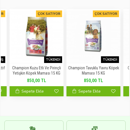
OR
ÇOK SATIYOR
ÇOK SATIYOR
IŞ
TÜKENDI
TÜKENDI
tif
Champion Kuzu Etli Ve Pirinçli
Champion Tavuklu Yavru Köpek
C
ı
Yetişkin Köpek Maması 15 KG
Maması 15 KG
850,00 TL
850,00 TL
Sepete Ekle
Sepete Ekle