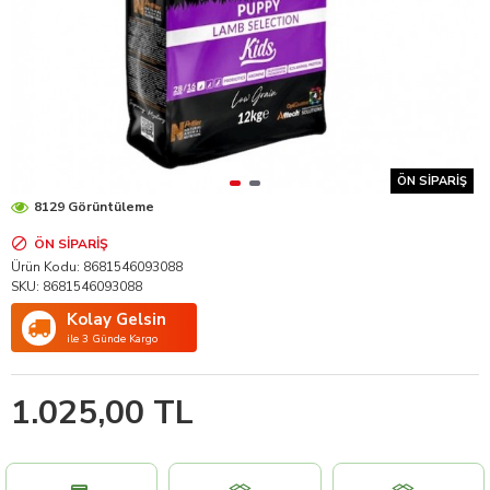
ÖN SIPARIŞ
8129 Görüntüleme
ÖN SIPARIŞ
Ürün Kodu:
8681546093088
SKU:
8681546093088
Kolay Gelsin
ile 3 Günde Kargo
1.025,00 TL