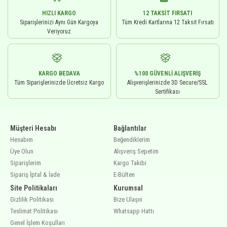
HIZLI KARGO
12 TAKSIT FIRSATI
Siparişlerinizi Aynı Gün Kargoya
Tüm Kredi Kartlarına 12 Taksit Fırsatı
Veriyoruz
KARGO BEDAVA
%100 GÜVENLI ALIŞVERIŞ
Tüm Siparişlerinizde Ücretsiz Kargo
Alışverişlerinizde 3D Secure/SSL
Sertifikası
Müşteri Hesabı
Bağlantılar
Hesabım
Beğendiklerim
Üye Olun
Alışveriş Sepetim
Siparişlerim
Kargo Takibi
Sipariş İptal & İade
E-Bülten
Site Politikaları
Kurumsal
Gizlilik Politikası
Bize Ulaşın
Teslimat Politikası
Whatsapp Hattı
Genel İşlem Koşulları