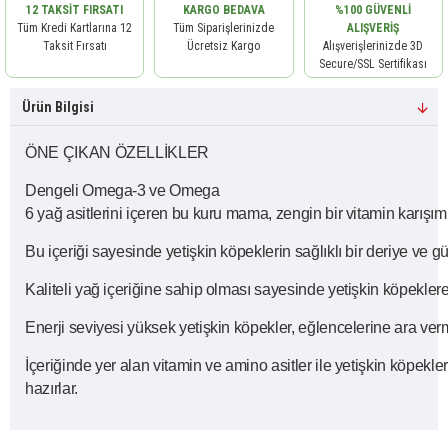
12 TAKSIT FIRSATI
KARGO BEDAVA
%100 GÜVENLI
Tüm Kredi Kartlarına 12
Tüm Siparişlerinizde
ALIŞVERIŞ
Taksit Fırsatı
Ücretsiz Kargo
Alışverişlerinizde 3D
Secure/SSL Sertifikası
Ürün Bilgisi
ÖNE ÇIKAN ÖZELLİKLER
Dengeli Omega-3 ve Omega
6 yağ asitlerini içeren bu kuru mama, zengin bir vitamin karışımı
Bu içeriği sayesinde yetişkin köpeklerin sağlıklı bir deriye ve g
Kaliteli yağ içeriğine sahip olması sayesinde yetişkin köpeklere
Enerji seviyesi yüksek yetişkin köpekler, eğlencelerine ara ve
İçeriğinde yer alan vitamin ve amino asitler ile yetişkin köpekle
hazırlar.