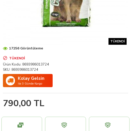
TÜKENDI
17256 Görüntüleme
TÜKENDI
Ürün Kodu:
8693986013724
SKU:
8693986013724
Kolay Gelsin
ile 3 Günde Kargo
790,00 TL