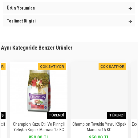
Ürün Yorumları
Teslimat Bilgisi
Aynı Kategoride Benzer Ürünler
OR
ÇOK SATIYOR
ÇOK SATIYOR
IŞ
TÜKENDI
TÜKENDI
tif
Champion Kuzu Etli Ve Pirinçli
Champion Tavuklu Yavru Köpek
Eco
ı
Yetişkin Köpek Maması 15 KG
Maması 15 KG
850,00 TL
850,00 TL