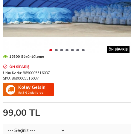
ÖN SIPARIŞ
16500 Görüntüleme
ÖN SIPARIŞ
Ürün Kodu:
8690005516037
SKU:
8690005516037
Kolay Gelsin
ile 3 Günde Kargo
99,00 TL