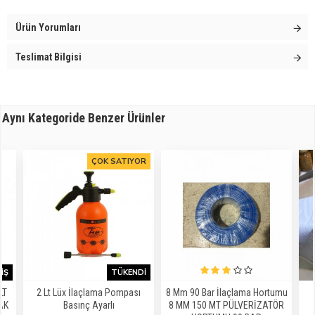
Ürün Yorumları
Teslimat Bilgisi
Aynı Kategoride Benzer Ürünler
ÇOK SATIYOR
IŞ
TÜKENDI
LT
2 Lt Lüx İlaçlama Pompası
8 Mm 90 Bar İlaçlama Hortumu
AK
Basınç Ayarlı
8 MM 150 MT PÜLVERİZATÖR