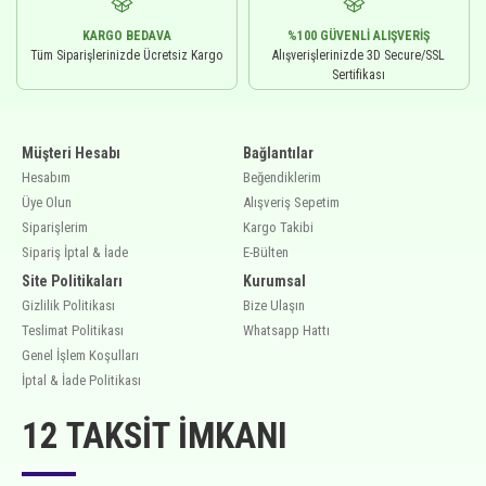
KARGO BEDAVA
%100 GÜVENLI ALIŞVERIŞ
Tüm Siparişlerinizde Ücretsiz Kargo
Alışverişlerinizde 3D Secure/SSL
Sertifikası
Müşteri Hesabı
Bağlantılar
Hesabım
Beğendiklerim
Üye Olun
Alışveriş Sepetim
Siparişlerim
Kargo Takibi
Sipariş İptal & İade
E-Bülten
Site Politikaları
Kurumsal
Gizlilik Politikası
Bize Ulaşın
Teslimat Politikası
Whatsapp Hattı
Genel İşlem Koşulları
İptal & İade Politikası
12 TAKSIT İMKANI