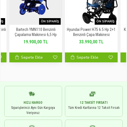
IŞ
ÖN SIPARIŞ
ÖN SIPARIŞ
inli
Bartech YMN110 Benzinli
Hyundai Power H75 6.5 Hp 2+1
K
p
Çapalama Makinesi 6,5 Hp
Benzinli Çapa Makinesi
19.900,00 TL
33.990,00 TL
Sepete Ekle
Sepete Ekle
HIZLI KARGO
12 TAKSIT FIRSATI
Siparişlerinizi Aynı Gün Kargoya
Tüm Kredi Kartlarına 12 Taksit Fırsatı
Veriyoruz