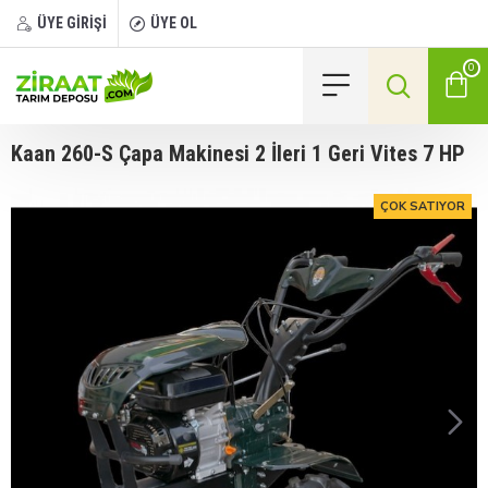
ÜYE GİRİŞİ
ÜYE OL
0
Kaan 260-S Çapa Makinesi 2 İleri 1 Geri Vites 7 HP
ÇOK SATIYOR