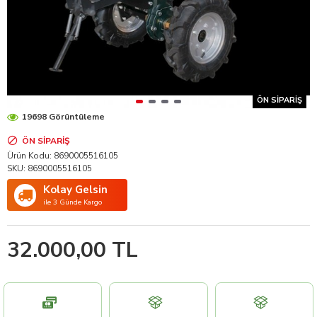
ÖN SIPARIŞ
19698 Görüntüleme
ÖN SIPARIŞ
Ürün Kodu:
8690005516105
SKU:
8690005516105
Kolay Gelsin
ile 3 Günde Kargo
32.000,00 TL