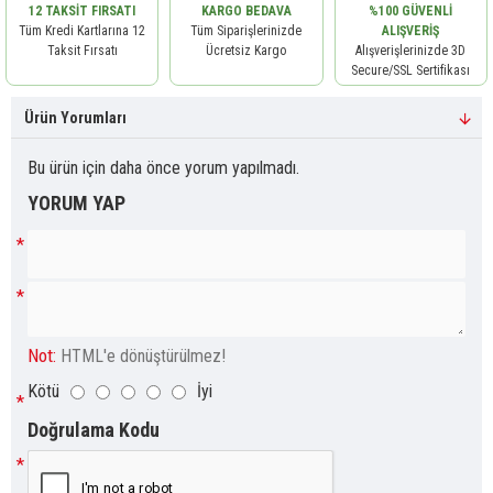
12 TAKSIT FIRSATI
KARGO BEDAVA
%100 GÜVENLI
Tüm Kredi Kartlarına 12
Tüm Siparişlerinizde
ALIŞVERIŞ
Taksit Fırsatı
Ücretsiz Kargo
Alışverişlerinizde 3D
Secure/SSL Sertifikası
Ürün Yorumları
Bu ürün için daha önce yorum yapılmadı.
YORUM YAP
Not:
HTML'e dönüştürülmez!
Kötü
İyi
Doğrulama Kodu