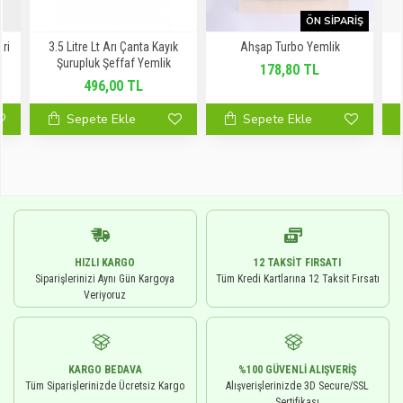
ÖN SIPARIŞ
Gri
3.5 Litre Lt Arı Çanta Kayık
Ahşap Turbo Yemlik
Şurupluk Şeffaf Yemlik
178,80 TL
496,00 TL
Sepete Ekle
Sepete Ekle
HIZLI KARGO
12 TAKSIT FIRSATI
Siparişlerinizi Aynı Gün Kargoya
Tüm Kredi Kartlarına 12 Taksit Fırsatı
Veriyoruz
KARGO BEDAVA
%100 GÜVENLI ALIŞVERIŞ
Tüm Siparişlerinizde Ücretsiz Kargo
Alışverişlerinizde 3D Secure/SSL
Sertifikası