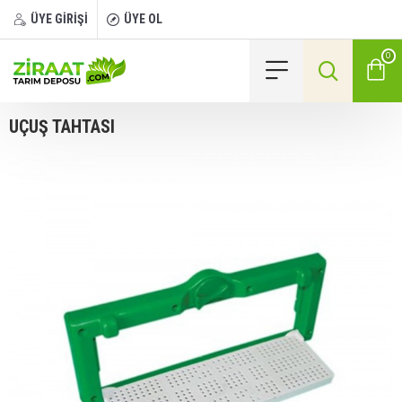
ÜYE GİRİŞİ
ÜYE OL
0
UÇUŞ TAHTASI