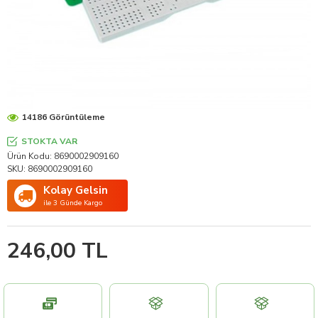
14186 Görüntüleme
STOKTA VAR
Ürün Kodu:
8690002909160
SKU:
8690002909160
Kolay Gelsin
ile 3 Günde Kargo
246,00 TL