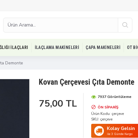
ĞLIĞI İLAÇLARI
İLAÇLAMA MAKINELERI
ÇAPA MAKINELERI
OT B
ıta Demonte
Kovan Çerçevesi Çıta Demonte
7937 Görüntüleme
75,00 TL
ÖN SIPARIŞ
Ürün Kodu:
çerçeve
SKU:
çerçeve
Kolay Gelsin
ile 3 Günde Kargo