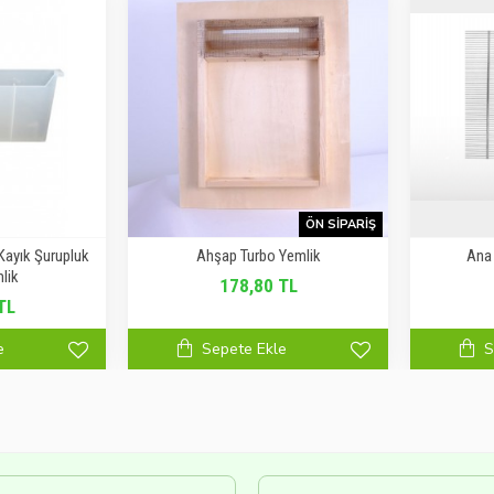
ÖN SIPARIŞ
 Kayık Şurupluk
Ahşap Turbo Yemlik
Ana 
lik
178,80 TL
TL
e
Sepete Ekle
S