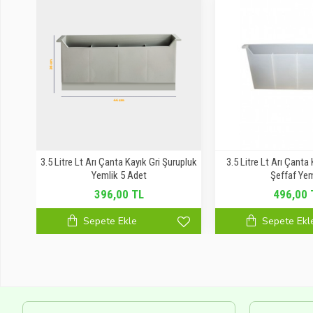
pası
3.5 Litre Lt Arı Çanta Kayık Gri Şurupluk
3.5 Litre Lt Arı Çanta
Yemlik 5 Adet
Şeffaf Yem
396,00 TL
496,00 
Sepete Ekle
Sepete Ekl