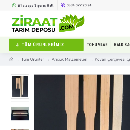
0534 077 20 94
Whatsapp Sipariş Hattı
TÜM ÜRÜNLERIMIZ
TOHUMLAR
HALK SA
Tüm Ürünler
Arıcılık Malzemeleri
Kovan Çerçevesi Ç