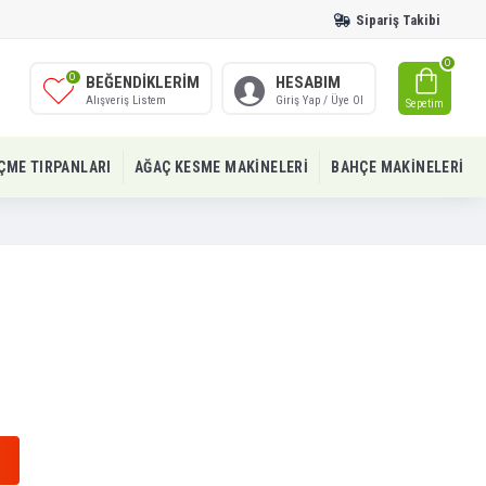
Sipariş Takibi
0
0
BEĞENDIKLERIM
HESABIM
Alışveriş Listem
Giriş Yap / Üye Ol
Sepetim
IÇME TIRPANLARI
AĞAÇ KESME MAKINELERI
BAHÇE MAKINELERI