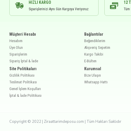
HIZLI KARGO
12 
Siparişlerinizi Aynı Gün Kargoya Veriyoruz
Tüm K
Müşteri Hesabı
Bağlantılar
Hesabım
Beğendiklerim
Üye Olun
Alışveriş Sepetim
Siparişlerim
Kargo Takibi
Sipariş İptal & İade
E-Bülten
Site Politikaları
Kurumsal
Gizlilik Politikası
Bize Ulaşın
Teslimat Politikası
Whatsapp Hattı
Genel İşlem Koşulları
İptal & İade Politikası
Copyright © 2022 | Ziraattarimdeposu.com | Tüm Hakları Saklıdır