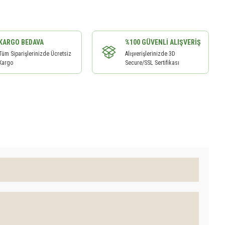
KARGO BEDAVA
%100 GÜVENLI ALIŞVERIŞ
Tüm Siparişlerinizde Ücretsiz
Alışverişlerinizde 3D
Kargo
Secure/SSL Sertifikası