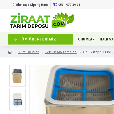
0534 077 20 94
Whatsapp Sipariş Hattı
TÜM ÜRÜNLERIMIZ
TOHUMLAR
HALK SA
Tüm Ürünler
Arıcılık Malzemeleri
Bal Süzgeci Huni – 