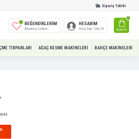
Sipariş Takibi
0
0
BEĞENDIKLERIM
HESABIM
Alışveriş Listem
Giriş Yap / Üye Ol
Sepetim
IÇME TIRPANLARI
AĞAÇ KESME MAKINELERI
BAHÇE MAKINELERI
e
4644
in