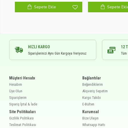
Sepete Ekle
Sepete Ekl
HIZLI KARGO
12 
Siparişlerinizi Aynı Gün Kargoya Veriyoruz
Tüm K
Müşteri Hesabı
Bağlantılar
Hesabım
Beğendiklerim
Üye Olun
Alışveriş Sepetim
Siparişlerim
Kargo Takibi
Sipariş İptal & İade
E-Bülten
Site Politikaları
Kurumsal
Gizlilik Politikası
Bize Ulaşın
Teslimat Politikası
Whatsapp Hattı