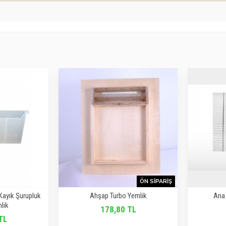
ÖN SIPARIŞ
 Kayık Şurupluk
Ahşap Turbo Yemlik
Ana 
lik
178,80 TL
TL