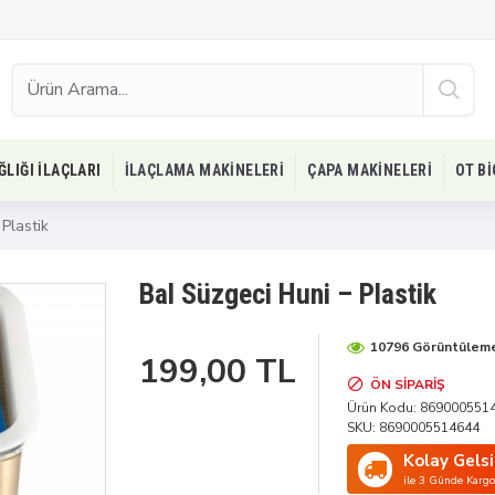
ĞLIĞI İLAÇLARI
İLAÇLAMA MAKINELERI
ÇAPA MAKINELERI
OT B
Plastik
Bal Süzgeci Huni – Plastik
10796 Görüntülem
199,00 TL
ÖN SIPARIŞ
Ürün Kodu:
869000551
SKU:
8690005514644
Kolay Gels
ile 3 Günde Kargo