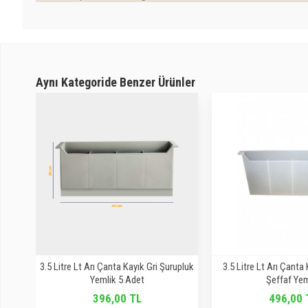
Aynı Kategoride Benzer Ürünler
pası
3.5 Litre Lt Arı Çanta Kayık Gri Şurupluk
3.5 Litre Lt Arı Çanta
Yemlik 5 Adet
Şeffaf Yem
396,00 TL
496,00 