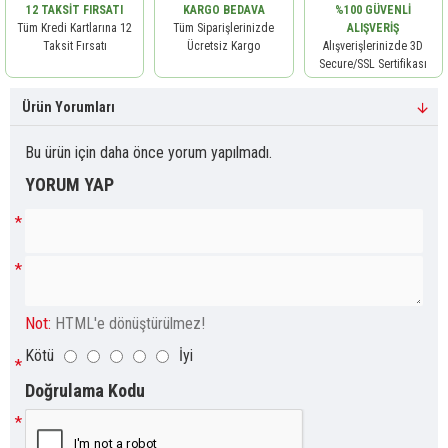
12 TAKSIT FIRSATI
KARGO BEDAVA
%100 GÜVENLI
Tüm Kredi Kartlarına 12
Tüm Siparişlerinizde
ALIŞVERIŞ
Taksit Fırsatı
Ücretsiz Kargo
Alışverişlerinizde 3D
Secure/SSL Sertifikası
Ürün Yorumları
Bu ürün için daha önce yorum yapılmadı.
YORUM YAP
Not:
HTML'e dönüştürülmez!
Kötü
İyi
Doğrulama Kodu