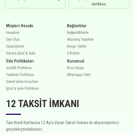
Sertifikası
Müşteri Hesabı
Bağlantılar
Hesabım
Beğendiklerim
Üye Olun
Alışveriş Sepetim
Siparişlerim
Kargo Takibi
Sipariş İptal & İade
E-Bülten
Site Politikaları
Kurumsal
Gizlilik Politikası
Bize Ulaşın
Teslimat Politikası
Whatsapp Hattı
Genel İşlem Koşulları
İptal & İade Politikası
12 TAKSIT İMKANI
Tüm Kredi Kartlarına 12 Ay'a Varan Taksit İmkanı ile alışverişlerinizi
gerçekleştirebilirsiniz