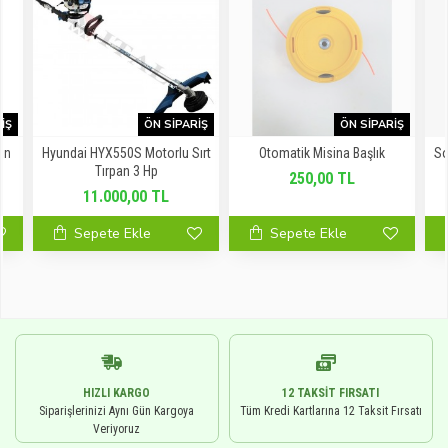
IŞ
ÖN SIPARIŞ
ÖN SIPARIŞ
in
Hyundai HYX550S Motorlu Sırt
Otomatik Misina Başlık
So
Tırpan 3 Hp
250,00 TL
11.000,00 TL
Sepete Ekle
Sepete Ekle
HIZLI KARGO
12 TAKSIT FIRSATI
Siparişlerinizi Aynı Gün Kargoya
Tüm Kredi Kartlarına 12 Taksit Fırsatı
Veriyoruz