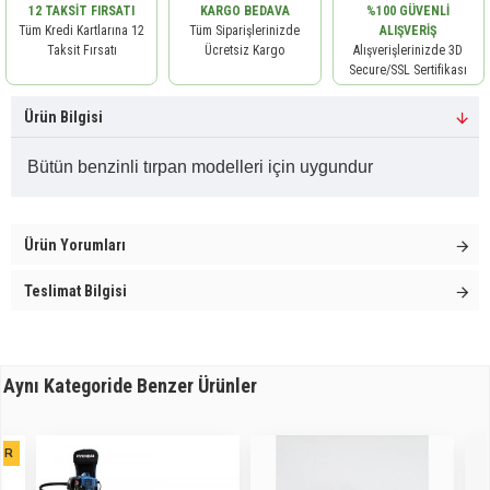
12 TAKSIT FIRSATI
KARGO BEDAVA
%100 GÜVENLI
Tüm Kredi Kartlarına 12
Tüm Siparişlerinizde
ALIŞVERIŞ
Taksit Fırsatı
Ücretsiz Kargo
Alışverişlerinizde 3D
Secure/SSL Sertifikası
Ürün Bilgisi
Bütün benzinli tırpan modelleri için uygundur
Ürün Yorumları
Teslimat Bilgisi
Aynı Kategoride Benzer Ürünler
OR