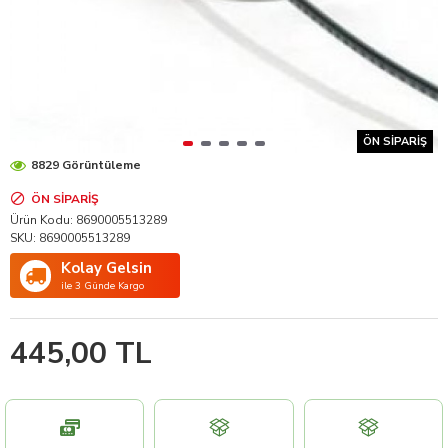
ÖN SIPARIŞ
8829 Görüntüleme
ÖN SIPARIŞ
Ürün Kodu:
8690005513289
SKU:
8690005513289
Kolay Gelsin
ile 3 Günde Kargo
445,00 TL