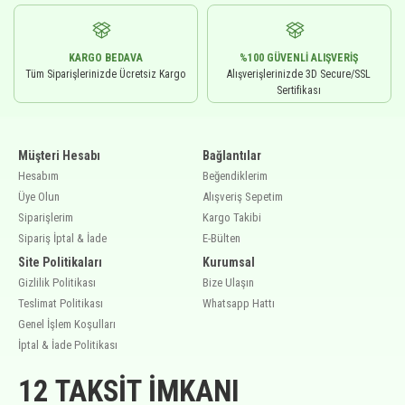
KARGO BEDAVA
%100 GÜVENLI ALIŞVERIŞ
Tüm Siparişlerinizde Ücretsiz Kargo
Alışverişlerinizde 3D Secure/SSL
Sertifikası
Müşteri Hesabı
Bağlantılar
Hesabım
Beğendiklerim
Üye Olun
Alışveriş Sepetim
Siparişlerim
Kargo Takibi
Sipariş İptal & İade
E-Bülten
Site Politikaları
Kurumsal
Gizlilik Politikası
Bize Ulaşın
Teslimat Politikası
Whatsapp Hattı
Genel İşlem Koşulları
İptal & İade Politikası
12 TAKSIT İMKANI