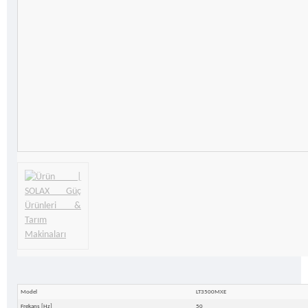
Model
LT3500MXE
Frekans [Hz]
50