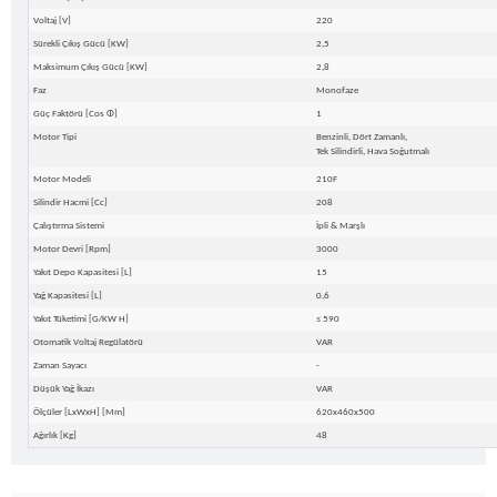
Voltaj [V]
220
Sürekli Çıkış Gücü [kW]
2,5
Maksimum Çıkış Gücü [kW]
2,8
Faz
Monofaze
Güç Faktörü [Cos
Φ
]
1
Motor Tipi
Benzinli, Dört Zamanlı,
Tek Silindirli, Hava Soğutmalı
Motor Modeli
210F
Silindir Hacmi [cc]
208
Çalıştırma Sistemi
İpli & Marşlı
Motor Devri [rpm]
3000
Yakıt Depo Kapasitesi [L]
15
Yağ Kapasitesi [L]
0,6
Yakıt Tüketimi [g/kW H]
≤ 590
Otomatik Voltaj Regülatörü
VAR
Zaman Sayacı
-
Düşük Yağ İkazı
VAR
Ölçüler [LxWxH] [mm]
620x460x500
Ağırlık [kg]
48