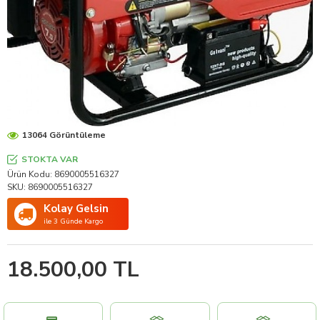
13064 Görüntüleme
STOKTA VAR
Ürün Kodu:
8690005516327
SKU:
8690005516327
Kolay Gelsin
ile 3 Günde Kargo
18.500,00 TL