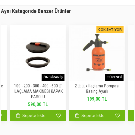
Aynı Kategoride Benzer Ürünler
ÇOK SATIYOR
ÖN SIPARIŞ
TÜKENDI
me
100 - 200 - 300 - 400 - 600 LT
2 Lt Lüx İlaçlama Pompası
İLAÇLAMA MAKİNESİ KAPAK
Basınç Ayarlı
PASOLU
199,00 TL
590,00 TL
Sepete Ekle
Sepete Ekle