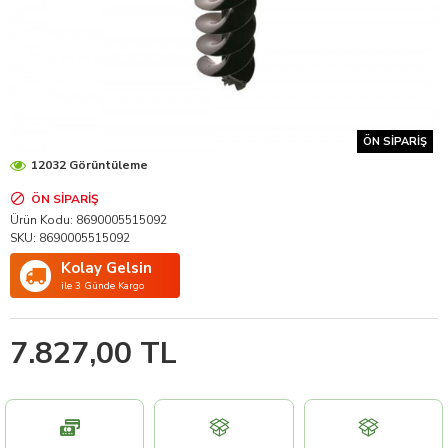
ÖN SIPARIŞ
12032 Görüntüleme
ÖN SIPARIŞ
Ürün Kodu:
8690005515092
SKU:
8690005515092
Kolay Gelsin
ile 3 Günde Kargo
7.827,00 TL