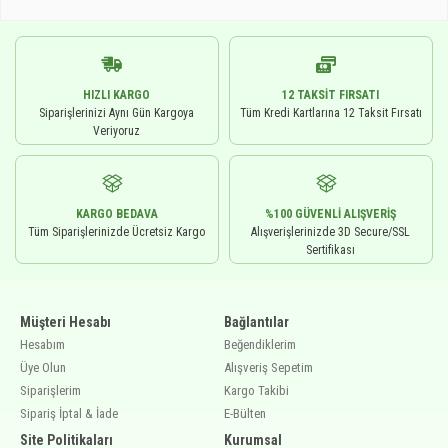
HIZLI KARGO
12 TAKSIT FIRSATI
Siparişlerinizi Aynı Gün Kargoya
Tüm Kredi Kartlarına 12 Taksit Fırsatı
Veriyoruz
KARGO BEDAVA
%100 GÜVENLI ALIŞVERIŞ
Tüm Siparişlerinizde Ücretsiz Kargo
Alışverişlerinizde 3D Secure/SSL
Sertifikası
Müşteri Hesabı
Bağlantılar
Hesabım
Beğendiklerim
Üye Olun
Alışveriş Sepetim
Siparişlerim
Kargo Takibi
Sipariş İptal & İade
E-Bülten
Site Politikaları
Kurumsal