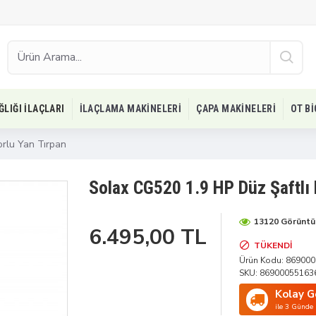
ĞLIĞI İLAÇLARI
İLAÇLAMA MAKINELERI
ÇAPA MAKINELERI
OT B
orlu Yan Tırpan
Solax CG520 1.9 HP Düz Şaftlı 
13120 Görünt
6.495,00 TL
TÜKENDI
Ürün Kodu:
869000
SKU:
86900055163
Kolay G
ile 3 Günde