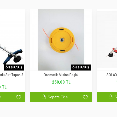
ÖN SIPARIŞ
ÖN SIPARIŞ
u Sırt Tırpan 3
Otomatik Misina Başlık
SOLAX
250,00 TL
0 TL
e
Sepete Ekle
S