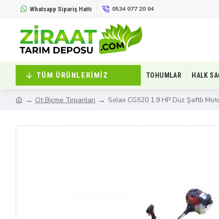
0534 077 20 94
Whatsapp Sipariş Hattı
TÜM ÜRÜNLERIMIZ
TOHUMLAR
HALK SA
Ot Biçme Tırpanları
Solax CG520 1.9 HP Düz Şaftlı Mot