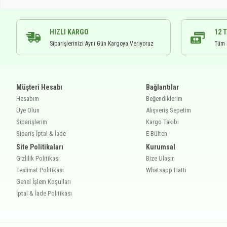
HIZLI KARGO
12 
Siparişlerinizi Aynı Gün Kargoya Veriyoruz
Tüm K
Müşteri Hesabı
Bağlantılar
Hesabım
Beğendiklerim
Üye Olun
Alışveriş Sepetim
Siparişlerim
Kargo Takibi
Sipariş İptal & İade
E-Bülten
Site Politikaları
Kurumsal
Gizlilik Politikası
Bize Ulaşın
Teslimat Politikası
Whatsapp Hattı
Genel İşlem Koşulları
İptal & İade Politikası