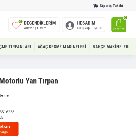
Sipariş Takibi
0
0
BEĞENDIKLERIM
HESABIM
Alışveriş Listem
Giriş Yap / Üye Ol
Sepetim
IÇME TIRPANLARI
AĞAÇ KESME MAKINELERI
BAHÇE MAKINELERI
Motorlu Yan Tırpan
üleme
5516365
65
elsin
 Kargo