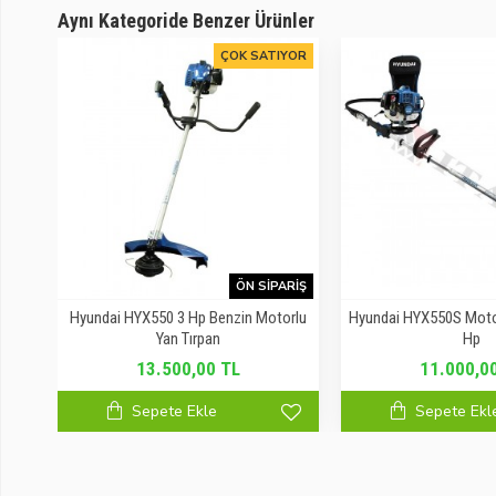
Aynı Kategoride Benzer Ürünler
ÇOK SATIYOR
ARIŞ
ÖN SIPARIŞ
ırt
Hyundai HYX550 3 Hp Benzin Motorlu
Hyundai HYX550S Motorl
Yan Tırpan
Hp
13.500,00 TL
11.000,0
Sepete Ekle
Sepete Ekl