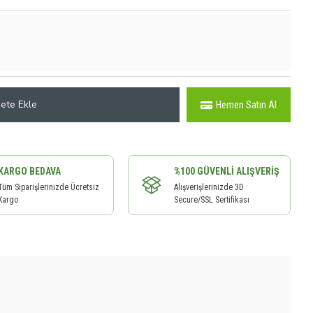
ete Ekle
Hemen Satın Al
KARGO BEDAVA
%100 GÜVENLI ALIŞVERIŞ
Tüm Siparişlerinizde Ücretsiz
Alışverişlerinizde 3D
Kargo
Secure/SSL Sertifikası