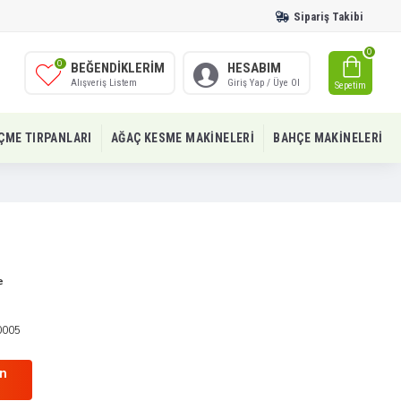
Sipariş Takibi
0
0
BEĞENDIKLERIM
HESABIM
Alışveriş Listem
Giriş Yap / Üye Ol
Sepetim
IÇME TIRPANLARI
AĞAÇ KESME MAKINELERI
BAHÇE MAKINELERI
e
0005
in