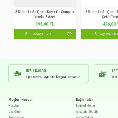
pası
3.5 Litre Lt Arı Çanta Kayık Gri Şurupluk
3.5 Litre Lt Arı Çanta
Yemlik 5 Adet
Şeffaf Yem
396,00 TL
496,00 
Sepete Ekle
Sepete Ekl
HIZLI KARGO
12 
Siparişlerinizi Aynı Gün Kargoya Veriyoruz
Tüm K
Müşteri Hesabı
Bağlantılar
Hesabım
Beğendiklerim
Üye Olun
Alışveriş Sepetim
Siparişlerim
Kargo Takibi