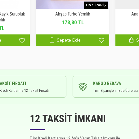
ÖN SIPARIŞ
 Kayık Şurupluk
Ahşap Turbo Yemlik
Ana 
lik
178,80 TL
TL
e
Sepete Ekle
S
TAKSIT FIRSATI
KARGO BEDAVA
redi Kartlarına 12 Taksit Fırsatı
Tüm Siparişlerinizde Ücretsiz
12 TAKSIT İMKANI
Tüm Kredi Kartlarına 12 Ay'a Varan Taksit İmkanı ile