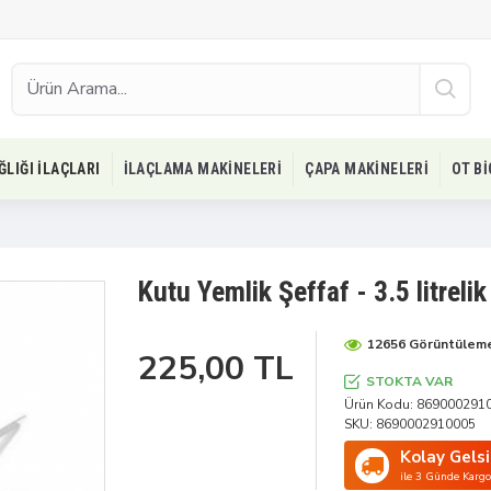
ĞLIĞI İLAÇLARI
İLAÇLAMA MAKINELERI
ÇAPA MAKINELERI
OT B
Kutu Yemlik Şeffaf - 3.5 litrelik
12656 Görüntülem
225,00 TL
STOKTA VAR
Ürün Kodu:
869000291
SKU:
8690002910005
Kolay Gels
ile 3 Günde Kargo