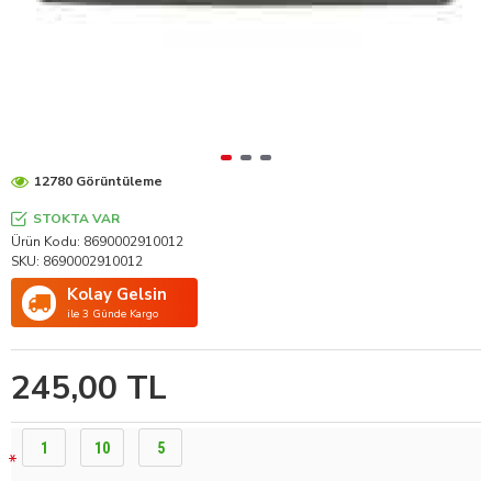
12780 Görüntüleme
STOKTA VAR
Ürün Kodu:
8690002910012
SKU:
8690002910012
Kolay Gelsin
ile 3 Günde Kargo
245,00 TL
1
10
5