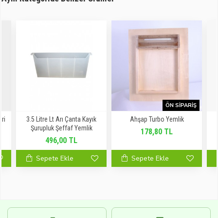
ÖN SIPARIŞ
Gri
3.5 Litre Lt Arı Çanta Kayık
Ahşap Turbo Yemlik
Şurupluk Şeffaf Yemlik
178,80 TL
496,00 TL
Sepete Ekle
Sepete Ekle