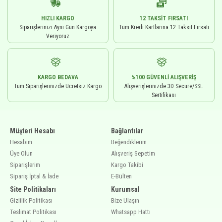
HIZLI KARGO
12 TAKSIT FIRSATI
Siparişlerinizi Aynı Gün Kargoya
Tüm Kredi Kartlarına 12 Taksit Fırsatı
Veriyoruz
KARGO BEDAVA
%100 GÜVENLI ALIŞVERIŞ
Tüm Siparişlerinizde Ücretsiz Kargo
Alışverişlerinizde 3D Secure/SSL
Sertifikası
Müşteri Hesabı
Bağlantılar
Hesabım
Beğendiklerim
Üye Olun
Alışveriş Sepetim
Siparişlerim
Kargo Takibi
Sipariş İptal & İade
E-Bülten
Site Politikaları
Kurumsal
Gizlilik Politikası
Bize Ulaşın
Teslimat Politikası
Whatsapp Hattı