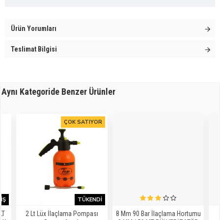
Ürün Yorumları
Teslimat Bilgisi
Aynı Kategoride Benzer Ürünler
ÇOK SATIYOR
IŞ
TÜKENDI
LT
2 Lt Lüx İlaçlama Pompası
8 Mm 90 Bar İlaçlama Hortumu