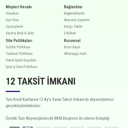
Müşteri Hesabı
Bağlantılar
Hesabım
Beğendiklerim
Üye Olun
Alışveriş Sepetim
Siparişlerim
Kargo Takibi
Sipariş İptal & İade
E-Bülten
Site Politikaları
Kurumsal
Gizlilik Politikası
Bize Ulaşın
Teslimat Politikası
Whatsapp Hattı
Genel İşlem Koşulları
İptal & İade Politikası
12 TAKSIT İMKANI
Tüm Kredi Kartlarına 12 Ay'a Varan Taksit İmkanı ile alışverişlerinizi
gerçekleştirebilirsiniz
Üstelik Tüm Alışverişlerinizde BKM Ekspress ile ödeme Kolaylığı