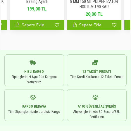
AK
Basınç Ayarlı
8 MM 150 MT PÜLVERİZATÖR
HORTUMU 90 BAR
199,00 TL
20,00 TL
Sepete Ekle
Sepete Ekle
HIZLI KARGO
12 TAKSIT FIRSATI
Siparişlerinizi Aynı Gün Kargoya
Tüm Kredi Kartlarına 12 Taksit Fırsatı
Veriyoruz
KARGO BEDAVA
%100 GÜVENLI ALIŞVERIŞ
Tüm Siparişlerinizde Ücretsiz Kargo
Alışverişlerinizde 3D Secure/SSL
Sertifikası