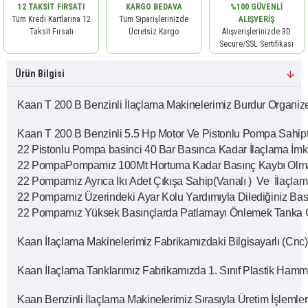
12 TAKSIT FIRSATI
KARGO BEDAVA
%100 GÜVENLI
Tüm Kredi Kartlarına 12
Tüm Siparişlerinizde
ALIŞVERIŞ
Taksit Fırsatı
Ücretsiz Kargo
Alışverişlerinizde 3D
Secure/SSL Sertifikası
Ürün Bilgisi
Kaan T 200 B Benzinli İlaçlama Makinelerimiz Burdur Organize
Kaan T 200 B Benzinli 5.5 Hp Motor Ve Pistonlu Pompa Sahipt
22 Pistonlu Pompa basinci 40 Bar Basınca Kadar İlaçlama İmk
22 PompaPompamız 100Mt Hortuma Kadar Basınç Kaybı Olmaya
22 Pompamız Ayrıca Ikı Adet Çıkışa Sahip(Vanalı ) Ve İlaçlama 
22 Pompamız Üzerindeki Ayar Kolu Yardımıyla Dilediğiniz Bas
22 Pompamız Yüksek Basınçlarda Patlamayı Önlemek Tanka G
Kaan İlaçlama Makinelerimiz Fabrikamızdaki Bilgisayarlı (Cn
Kaan İlaçlama Tanklarımız Fabrikamızda 1. Sınıf Plastik Hamm
Kaan Benzinli İlaçlama Makinelerimiz Sırasıyla Üretim İşlemler