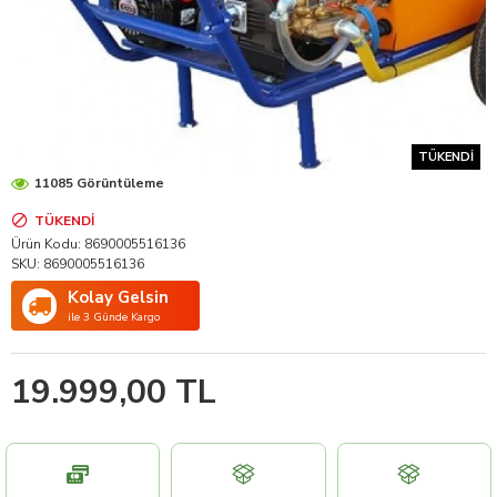
TÜKENDI
11085 Görüntüleme
TÜKENDI
Ürün Kodu:
8690005516136
SKU:
8690005516136
Kolay Gelsin
ile 3 Günde Kargo
19.999,00 TL