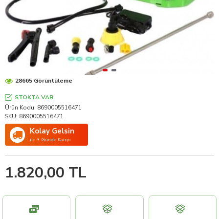
28665 Görüntüleme
STOKTA VAR
Ürün Kodu:
8690005516471
SKU:
8690005516471
Kolay Gelsin
ile 3 Günde Kargo
1.820,00 TL