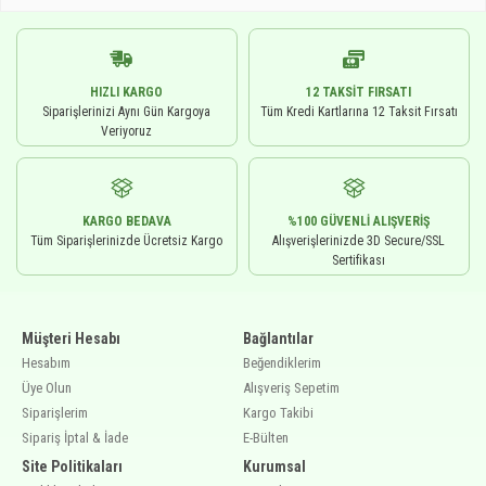
HIZLI KARGO
12 TAKSIT FIRSATI
Siparişlerinizi Aynı Gün Kargoya
Tüm Kredi Kartlarına 12 Taksit Fırsatı
Veriyoruz
KARGO BEDAVA
%100 GÜVENLI ALIŞVERIŞ
Tüm Siparişlerinizde Ücretsiz Kargo
Alışverişlerinizde 3D Secure/SSL
Sertifikası
Müşteri Hesabı
Bağlantılar
Hesabım
Beğendiklerim
Üye Olun
Alışveriş Sepetim
Siparişlerim
Kargo Takibi
Sipariş İptal & İade
E-Bülten
Site Politikaları
Kurumsal