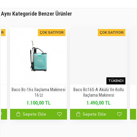
Aynı Kategoride Benzer Ürünler
OR
ÇOK SATIYOR
ÇOK SATIYOR
TÜKENDI
Baco Bc-16s İlaçlama Makinesi
Baco Bc16S-A Akülü Ve Kollu
16 Lt
Ilaçlama Makinesi
1.100,00 TL
1.490,00 TL
Sepete Ekle
Sepete Ekle