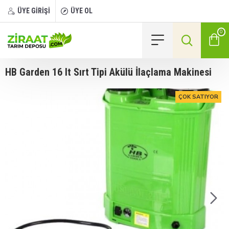
ÜYE GİRİŞİ
ÜYE OL
0
HB Garden 16 lt Sırt Tipi Akülü İlaçlama Makinesi
ÇOK SATIYOR