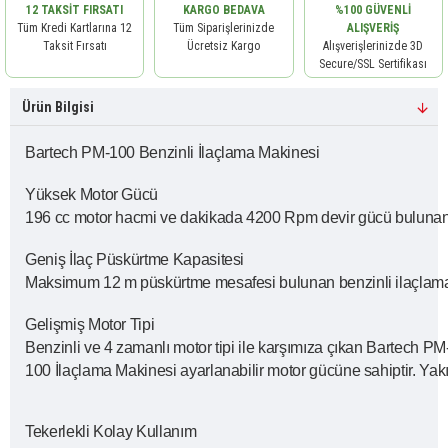
12 TAKSIT FIRSATI
KARGO BEDAVA
%100 GÜVENLI
Tüm Kredi Kartlarına 12
Tüm Siparişlerinizde
ALIŞVERIŞ
Taksit Fırsatı
Ücretsiz Kargo
Alışverişlerinizde 3D
Secure/SSL Sertifikası
Ürün Bilgisi
Bartech PM-100 Benzinli İlaçlama Makinesi
Yüksek Motor Gücü
196 cc motor hacmi ve dakikada 4200 Rpm devir gücü bulunan Ba
Geniş İlaç Püskürtme Kapasitesi
Maksimum 12 m püskürtme mesafesi bulunan benzinli ilaçlama ma
Gelişmiş Motor Tipi
Benzinli ve 4 zamanlı motor tipi ile karşımıza çıkan Bartech PM
100 İlaçlama Makinesi ayarlanabilir motor gücüne sahiptir. Yakıt
Tekerlekli Kolay Kullanım