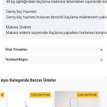
48 kg ağırlığındaki ilaçlama makinesi tekerlekleri sayesinde k
Geniş İlaç Haznesi
Geniş ilaç haznesi bulunan benzinli ilaçlama makinesinin yaklaş
Makara Sistemi
Makara sistemi sayesinde ilaçlama yaparken hortumun karışması e
Ürün Yorumları
Teslimat Bilgisi
Aynı Kategoride Benzer Ürünler
OR
ÇOK SATIYOR
ÇOK SATIYOR