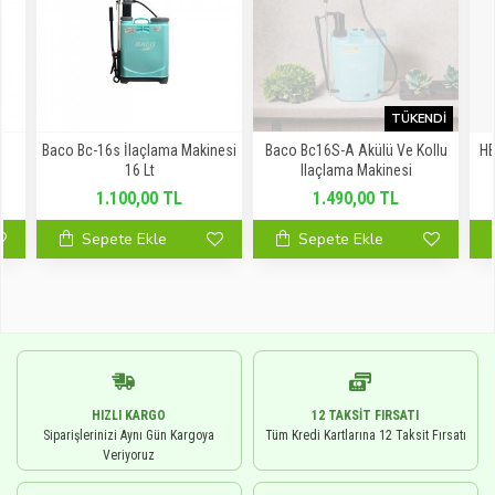
TÜKENDI
Baco Bc-16s İlaçlama Makinesi
Baco Bc16S-A Akülü Ve Kollu
HB
16 Lt
Ilaçlama Makinesi
1.100,00 TL
1.490,00 TL
Sepete Ekle
Sepete Ekle
HIZLI KARGO
12 TAKSIT FIRSATI
Siparişlerinizi Aynı Gün Kargoya
Tüm Kredi Kartlarına 12 Taksit Fırsatı
Veriyoruz