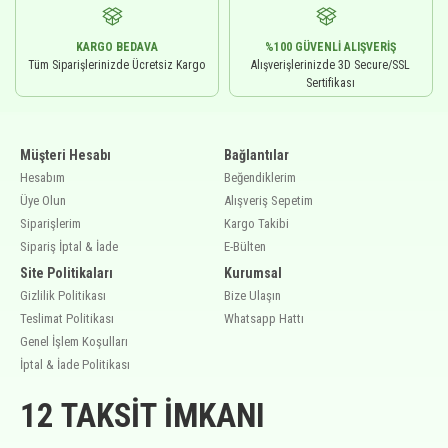
KARGO BEDAVA
%100 GÜVENLI ALIŞVERIŞ
Tüm Siparişlerinizde Ücretsiz Kargo
Alışverişlerinizde 3D Secure/SSL
Sertifikası
Müşteri Hesabı
Bağlantılar
Hesabım
Beğendiklerim
Üye Olun
Alışveriş Sepetim
Siparişlerim
Kargo Takibi
Sipariş İptal & İade
E-Bülten
Site Politikaları
Kurumsal
Gizlilik Politikası
Bize Ulaşın
Teslimat Politikası
Whatsapp Hattı
Genel İşlem Koşulları
İptal & İade Politikası
12 TAKSIT İMKANI