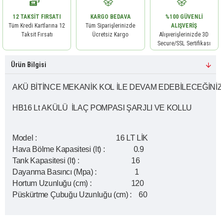
12 TAKSIT FIRSATI
KARGO BEDAVA
%100 GÜVENLI
Tüm Kredi Kartlarına 12
Tüm Siparişlerinizde
ALIŞVERIŞ
Taksit Fırsatı
Ücretsiz Kargo
Alışverişlerinizde 3D
Secure/SSL Sertifikası
Ürün Bilgisi
AKÜ BİTİNCE MEKANİK KOL İLE DEVAM EDEBİLECEĞİNİZ
HB16 Lt AKÜLÜ İLAÇ POMPASI ŞARJLI VE KOLLU
Model : 16 LT LİK
Hava Bölme Kapasitesi (lt) : 0.9
Tank Kapasitesi (lt) : 16
Dayanma Basıncı (Mpa) : 1
Hortum Uzunluğu (cm) : 120
Püskürtme Çubuğu Uzunluğu (cm) : 60