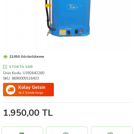
21050 Görüntüleme
STOKTA VAR
Ürün Kodu:
U392642260
SKU:
8690005516433
Kolay Gelsin
ile 3 Günde Kargo
1.950,00 TL