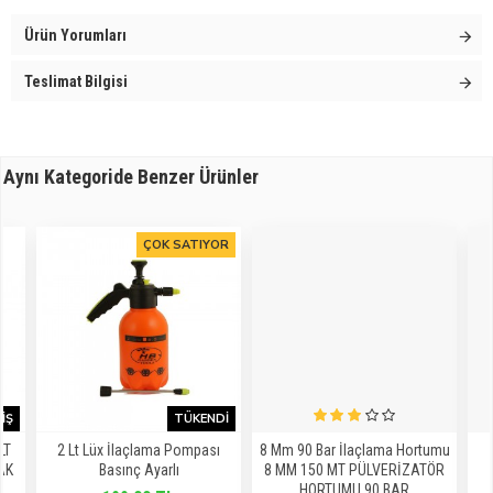
Ürün Yorumları
Teslimat Bilgisi
Aynı Kategoride Benzer Ürünler
ÇOK SATIYOR
IŞ
TÜKENDI
LT
2 Lt Lüx İlaçlama Pompası
8 Mm 90 Bar İlaçlama Hortumu
AK
Basınç Ayarlı
8 MM 150 MT PÜLVERİZATÖR
HORTUMU 90 BAR