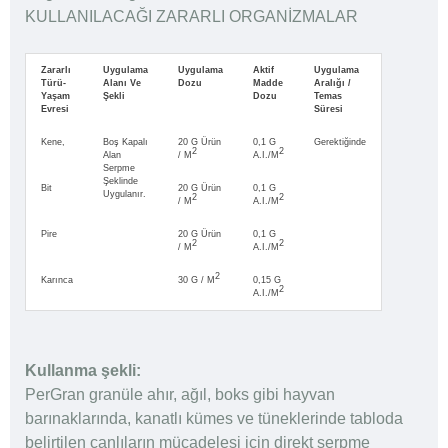
KULLANILACAĞI ZARARLI ORGANİZMALAR
Zararlı
Uygulama
Uygulama
Aktif
Uygulama
Türü-
Alanı Ve
Dozu
Madde
Aralığı /
Yaşam
Şekli
Dozu
Temas
Evresi
Süresi
Kene,
Boş Kapalı
20 G Ürün
0,1 G
Gerektiğinde
2
2
Alan
/ M
A.i./m
Serpme
Şeklinde
Bit
20 G Ürün
0,1 G
Uygulanır.
2
2
/ M
A.i./m
Pire
20 G Ürün
0,1 G
2
2
/ M
A.i./m
2
Karınca
30 G / M
0,15 G
2
A.i./m
Kullanma şekli:
PerGran granüle ahır, ağıl, boks gibi hayvan
barınaklarında, kanatlı kümes ve tüneklerinde tabloda
belirtilen canlıların mücadelesi için direkt serpme