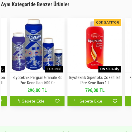
Aynı Kategoride Benzer Ürünler
ÇOK SATIYOR
IŞ
TÜKENDI
ÖN SIPARIŞ
yon
Biyoteknik Pergran Granüle Bit
Biyoteknik Sipertoks Çözelti Bit
K
ML
Pire Kene İlacı 500 Gr
Pire Kene İlacı 1 L
296,00 TL
796,00 TL
Sepete Ekle
Sepete Ekle