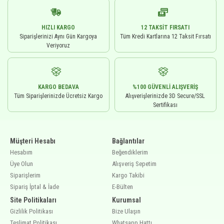
HIZLI KARGO
12 TAKSIT FIRSATI
Siparişlerinizi Aynı Gün Kargoya
Tüm Kredi Kartlarına 12 Taksit Fırsatı
Veriyoruz
KARGO BEDAVA
%100 GÜVENLI ALIŞVERIŞ
Tüm Siparişlerinizde Ücretsiz Kargo
Alışverişlerinizde 3D Secure/SSL
Sertifikası
Müşteri Hesabı
Bağlantılar
Hesabım
Beğendiklerim
Üye Olun
Alışveriş Sepetim
Siparişlerim
Kargo Takibi
Sipariş İptal & İade
E-Bülten
Site Politikaları
Kurumsal
Gizlilik Politikası
Bize Ulaşın
Teslimat Politikası
Whatsapp Hattı