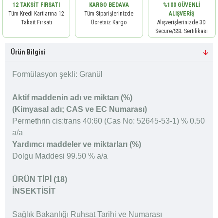
12 TAKSIT FIRSATI
KARGO BEDAVA
%100 GÜVENLI
Tüm Kredi Kartlarına 12
Tüm Siparişlerinizde
ALIŞVERIŞ
Taksit Fırsatı
Ücretsiz Kargo
Alışverişlerinizde 3D
Secure/SSL Sertifikası
Ürün Bilgisi
Formülasyon şekli: Granül
Aktif maddenin adı ve miktarı (%)
(Kimyasal adı; CAS ve EC Numarası)
Permethrin cis:trans 40:60 (Cas No: 52645-53-1) % 0.50
a/a
Yardımcı maddeler ve miktarları (%)
Dolgu Maddesi 99.50 % a/a
ÜRÜN TİPİ (18)
İNSEKTİSİT
Sağlık Bakanlığı Ruhsat Tarihi ve Numarası