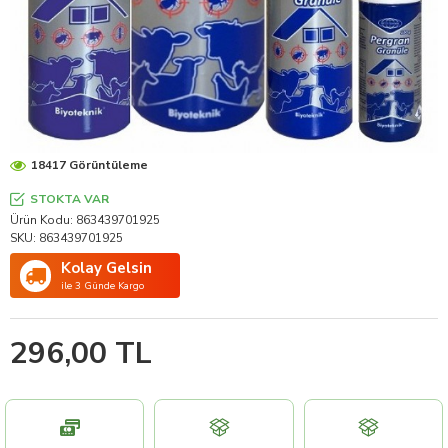
18417 Görüntüleme
STOKTA VAR
Ürün Kodu:
863439701925
SKU:
863439701925
Kolay Gelsin
ile 3 Günde Kargo
296,00 TL