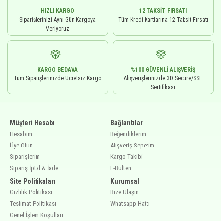
HIZLI KARGO
12 TAKSIT FIRSATI
Siparişlerinizi Aynı Gün Kargoya
Tüm Kredi Kartlarına 12 Taksit Fırsatı
Veriyoruz
KARGO BEDAVA
%100 GÜVENLI ALIŞVERIŞ
Tüm Siparişlerinizde Ücretsiz Kargo
Alışverişlerinizde 3D Secure/SSL
Sertifikası
Müşteri Hesabı
Bağlantılar
Hesabım
Beğendiklerim
Üye Olun
Alışveriş Sepetim
Siparişlerim
Kargo Takibi
Sipariş İptal & İade
E-Bülten
Site Politikaları
Kurumsal
Gizlilik Politikası
Bize Ulaşın
Teslimat Politikası
Whatsapp Hattı
Genel İşlem Koşulları