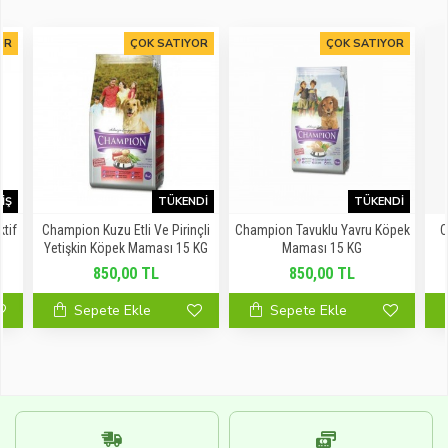
OR
ÇOK SATIYOR
ÇOK SATIYOR
IŞ
TÜKENDI
TÜKENDI
tif
Champion Kuzu Etli Ve Pirinçli
Champion Tavuklu Yavru Köpek
C
ı
Yetişkin Köpek Maması 15 KG
Maması 15 KG
850,00 TL
850,00 TL
Sepete Ekle
Sepete Ekle