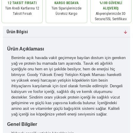
12 TAKSIT FIRSATI
KARGO BEDAVA
%100 GÜVENLI
Tüm Kredi Kartlarına 12
Tüm Siparişlerinizde
ALIŞVERIŞ
Taksit Fırsatı
Ücretsiz Kargo
Alışverişlerinizde 3D
Secure/SSL Sertifikası
Ürün Bilgisi
Ürün Açıklaması
Benimle açık havada vakit geçirmeye bayılan dostum için gereken
yağ ve protein bu mamada tam ayarında. Tavuk eti ağırlıklı
içeriğiyle onu hem en iyi şekilde besliyor, hem de enerjisi hiç
bitmiyor. Goody Yüksek Enerji Yetişkin Köpek Maması hareketli
ve yüksek enerji harcayan yetişkin köpeklerin tüm besin
ihtiyaçlarını karşılamak için özel olarak fomüle edilmiştir. Dengeli
kalsiyum ve fosfor içeriği, sağlıklı diş ve kemik oluşumunu
destekler. Sindirim oranı yüksek protein içeriği ile sağlıklı vücut
gelişimine ve güçlü kas yapısına katkıda bulunur. İçeriğindeki
amino asit ve vitaminler güçlü bağışıklık sistemi sağlar. Kaliteli
yağ içeriği ise köpeğinize yeterli enerji seviyesini sağlar.
Genel Bilgiler