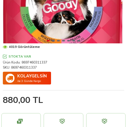
4019 Görüntüleme
STOKTA VAR
Ürün Kodu:
8697460311337
SKU:
8697460311337
KOLAYGELSİN
ile 3 Günde Kargo
880,00 TL