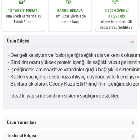
12 TAKSIT FIRSATI
KARGO BEDAVA
%100 GÜVENLI
Tüm Kredi Kartlarına 12
Tüm Siparişlerinizde
ALIŞVERIŞ
Taksit Fırsatı
Ücretsiz Kargo
Alışverişlerinizde 3D
Secure/SSL Sertifikası
Ürün Bilgisi
· Dengeli kalsiyum ve fosfor içeriği sağlıklı diş ve kemik oluşu
· Sindirim oranı yüksek protein içeriği ile sağlıklı vücut gelişim
· İçeriğindeki aminoasit ve vitaminler güçlü bağışıklık sistemini
· Kaliteli yağ içeriği dostunuza ihtiyaç duyduğu yeterli enerjiyi ve
· Bunlara ek olarak Goody Kuzu Etli Pirinçli’nin içeriğindeki z
· İdeal lif yapısı ile sindirim sistemi sağlığını destekler.
Ürün Yorumları
Teslimat Bilgisi