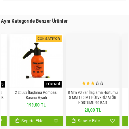
Aynı Kategoride Benzer Ürünler
ÇOK SATIYOR
IŞ
TÜKENDI
LT
2 Lt Lüx İlaçlama Pompası
8 Mm 90 Bar İlaçlama Hortumu
AK
Basınç Ayarlı
8 MM 150 MT PÜLVERİZATÖR
HORTUMU 90 BAR
199,00 TL
20,00 TL
Sepete Ekle
Sepete Ekle