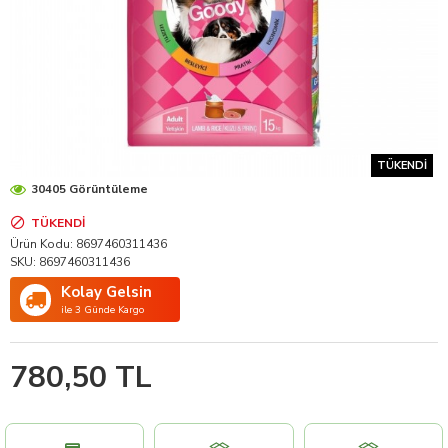
TÜKENDI
30405 Görüntüleme
TÜKENDI
Ürün Kodu:
8697460311436
SKU:
8697460311436
Kolay Gelsin
ile 3 Günde Kargo
780,50 TL