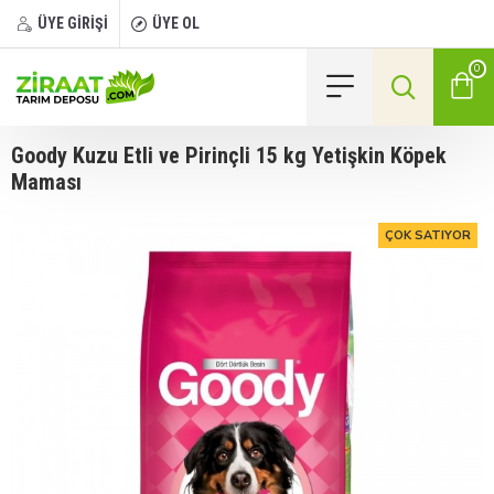
ÜYE GİRİŞİ
ÜYE OL
0
Goody Kuzu Etli ve Pirinçli 15 kg Yetişkin Köpek
Maması
ÇOK SATIYOR