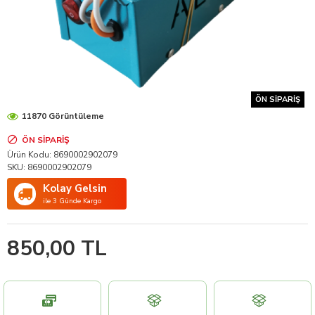
ÖN SIPARIŞ
11870 Görüntüleme
ÖN SIPARIŞ
Ürün Kodu:
8690002902079
SKU:
8690002902079
Kolay Gelsin
ile 3 Günde Kargo
850,00 TL