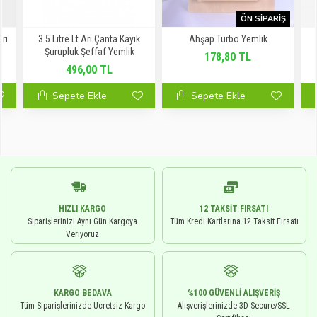
ÖN SIPARIŞ
Gri
3.5 Litre Lt Arı Çanta Kayık
Ahşap Turbo Yemlik
Şurupluk Şeffaf Yemlik
178,80 TL
496,00 TL
Sepete Ekle
Sepete Ekle
HIZLI KARGO
12 TAKSIT FIRSATI
Siparişlerinizi Aynı Gün Kargoya
Tüm Kredi Kartlarına 12 Taksit Fırsatı
Veriyoruz
KARGO BEDAVA
%100 GÜVENLI ALIŞVERIŞ
Tüm Siparişlerinizde Ücretsiz Kargo
Alışverişlerinizde 3D Secure/SSL