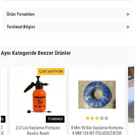
Ürün Yorumları
Teslimat Bilgisi
Aynı Kategoride Benzer Ürünler
ÇOK SATIYOR
IŞ
TÜKENDI
LT
2 Lt Lüx İlaçlama Pompası
8 Mm 90 Bar İlaçlama Hortumu
AK
Basınç Ayarlı
8 MM 150 MT PÜLVERİZATÖR