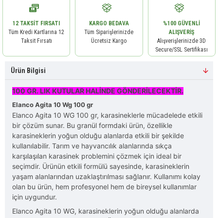
12 TAKSIT FIRSATI
KARGO BEDAVA
%100 GÜVENLI
Tüm Kredi Kartlarına 12
Tüm Siparişlerinizde
ALIŞVERIŞ
Taksit Fırsatı
Ücretsiz Kargo
Alışverişlerinizde 3D
Secure/SSL Sertifikası
Ürün Bilgisi
100 GR. LIK KUTULAR HALİNDE GÖNDERİLECEKTİR
.
Elanco Agita 10 Wg 100 gr
Elanco Agita 10 WG 100 gr, karasineklerle mücadelede etkili
bir çözüm sunar. Bu granül formdaki ürün, özellikle
karasineklerin yoğun olduğu alanlarda etkili bir şekilde
kullanılabilir. Tarım ve hayvancılık alanlarında sıkça
karşılaşılan karasinek problemini çözmek için ideal bir
seçimdir. Ürünün etkili formülü sayesinde, karasineklerin
yaşam alanlarından uzaklaştırılması sağlanır. Kullanımı kolay
olan bu ürün, hem profesyonel hem de bireysel kullanımlar
için uygundur.
Elanco Agita 10 WG, karasineklerin yoğun olduğu alanlarda