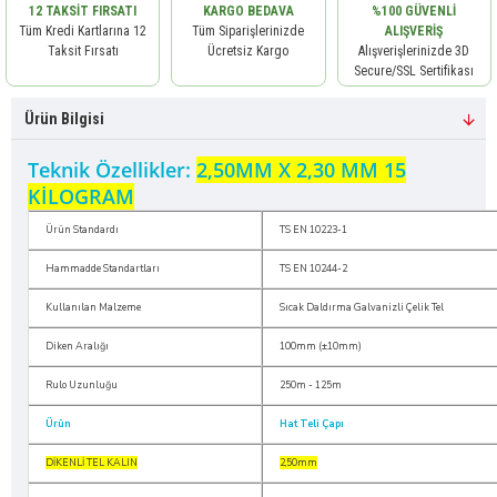
12 TAKSIT FIRSATI
KARGO BEDAVA
%100 GÜVENLI
Tüm Kredi Kartlarına 12
Tüm Siparişlerinizde
ALIŞVERIŞ
Taksit Fırsatı
Ücretsiz Kargo
Alışverişlerinizde 3D
Secure/SSL Sertifikası
Ürün Bilgisi
Teknik Özellikler:
2,50MM X 2,30 MM 15
KİLOGRAM
Ürün Standardı
TS EN 10223-1
Hammadde Standartları
TS EN 10244-2
Kullanılan Malzeme
Sıcak Daldırma Galvanizli Çelik Tel
Diken Aralığı
100mm (±10mm)
Rulo Uzunluğu
250m - 125m
Ürün
Hat Teli Çapı
DİKENLİ TEL KALIN
2,50mm