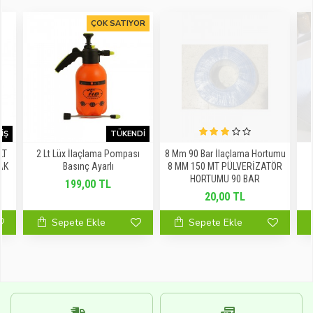
ÇOK SATIYOR
IŞ
TÜKENDI
LT
2 Lt Lüx İlaçlama Pompası
8 Mm 90 Bar İlaçlama Hortumu
AK
Basınç Ayarlı
8 MM 150 MT PÜLVERİZATÖR
HORTUMU 90 BAR
199,00 TL
20,00 TL
Sepete Ekle
Sepete Ekle