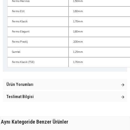
Fermo Merinos
1,50mm
Fermo Elit
1,60mm
Fermo Klasik
1,70mm
Fermo Elegant
1,80mm
Fermo Prestij
2,00mm
Samtel
1,25mm
Fermo Klasik (TSE)
1,70mm
Ürün Yorumları
Teslimat Bilgisi
Aynı Kategoride Benzer Ürünler