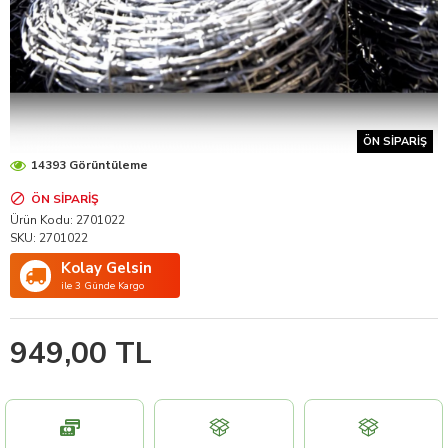
ÖN SIPARIŞ
14393 Görüntüleme
ÖN SIPARIŞ
Ürün Kodu:
2701022
SKU:
2701022
Kolay Gelsin
ile 3 Günde Kargo
949,00 TL