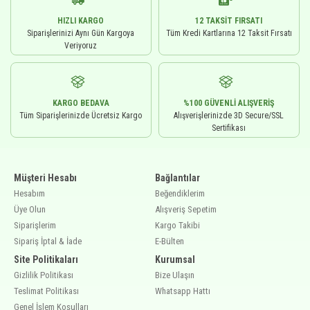
HIZLI KARGO
12 TAKSIT FIRSATI
Siparişlerinizi Aynı Gün Kargoya
Tüm Kredi Kartlarına 12 Taksit Fırsatı
Veriyoruz
KARGO BEDAVA
%100 GÜVENLI ALIŞVERIŞ
Tüm Siparişlerinizde Ücretsiz Kargo
Alışverişlerinizde 3D Secure/SSL
Sertifikası
Müşteri Hesabı
Bağlantılar
Hesabım
Beğendiklerim
Üye Olun
Alışveriş Sepetim
Siparişlerim
Kargo Takibi
Sipariş İptal & İade
E-Bülten
Site Politikaları
Kurumsal
Gizlilik Politikası
Bize Ulaşın
Teslimat Politikası
Whatsapp Hattı
Genel İşlem Koşulları