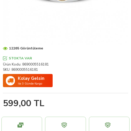
12265 Görüntüleme
STOKTA VAR
Ürün Kodu:
8690005516181
SKU:
8690005516181
Kolay Gelsin
ile 3 Günde Kargo
599,00 TL