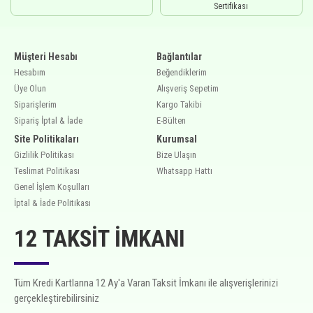
Sertifikası
Müşteri Hesabı
Bağlantılar
Hesabım
Beğendiklerim
Üye Olun
Alışveriş Sepetim
Siparişlerim
Kargo Takibi
Sipariş İptal & İade
E-Bülten
Site Politikaları
Kurumsal
Gizlilik Politikası
Bize Ulaşın
Teslimat Politikası
Whatsapp Hattı
Genel İşlem Koşulları
İptal & İade Politikası
12 TAKSIT İMKANI
Tüm Kredi Kartlarına 12 Ay'a Varan Taksit İmkanı ile alışverişlerinizi
gerçekleştirebilirsiniz