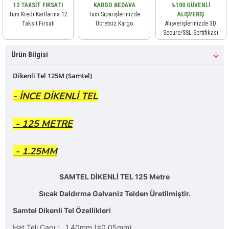
12 TAKSIT FIRSATI
KARGO BEDAVA
%100 GÜVENLI
Tüm Kredi Kartlarına 12
Tüm Siparişlerinizde
ALIŞVERIŞ
Taksit Fırsatı
Ücretsiz Kargo
Alışverişlerinizde 3D
Secure/SSL Sertifikası
Ürün Bilgisi
Dikenli Tel 125M (Samtel)
- İNCE DİKENLİ TEL
- 125 METRE
- 1.25MM
SAMTEL DİKENLİ TEL 125 Metre
Sıcak Daldırma Galvaniz Telden Üretilmiştir.
Samtel Dikenli Tel Özellikleri
Hat Teli Çapı : 1.40mm (±0.05mm) .