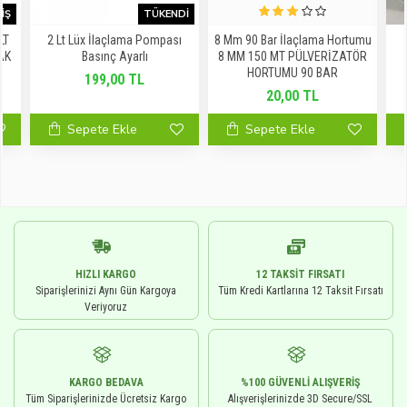
IŞ
TÜKENDI
LT
2 Lt Lüx İlaçlama Pompası
8 Mm 90 Bar İlaçlama Hortumu
AK
Basınç Ayarlı
8 MM 150 MT PÜLVERİZATÖR
HORTUMU 90 BAR
199,00 TL
20,00 TL
Sepete Ekle
Sepete Ekle
HIZLI KARGO
12 TAKSIT FIRSATI
Siparişlerinizi Aynı Gün Kargoya
Tüm Kredi Kartlarına 12 Taksit Fırsatı
Veriyoruz
KARGO BEDAVA
%100 GÜVENLI ALIŞVERIŞ
Tüm Siparişlerinizde Ücretsiz Kargo
Alışverişlerinizde 3D Secure/SSL