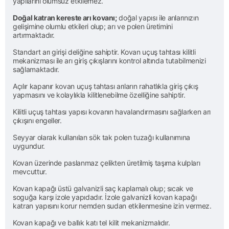
yapılarını olumsuz etkilemez.
Doğal katran kereste arı kovanı;
doğal yapısı ile arılarınızın
gelişimine olumlu etkileri olup; arı ve polen üretimini
artırmaktadır.
Standart arı girişi deliğine sahiptir. Kovan uçuş tahtası kilitli
mekanizması ile arı giriş çıkışlarını kontrol altında tutabilmenizi
sağlamaktadır.
Açılır kapanır kovan uçuş tahtası arıların rahatlıkla giriş çıkış
yapmasını ve kolaylıkla kilitlenebilme özelliğine sahiptir.
Kilitli uçuş tahtası yapısı kovanın havalandırmasını sağlarken arı
çıkışını engeller.
Seyyar olarak kullanılan sök tak polen tuzağı kullanımına
uygundur.
Kovan üzerinde paslanmaz çelikten üretilmiş taşıma kulpları
mevcuttur.
Kovan kapağı üstü galvanizli saç kaplamalı olup; sıcak ve
soguğa karşı izole yapıdadır. İzole galvanizli kovan kapağı
katran yapısını korur nemden sudan etkilenmesine izin vermez.
Kovan kapağı ve ballık katı tel kilit mekanizmalıdır.