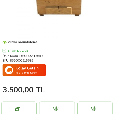
20604 Görüntüleme
STOKTA VAR
Ürün Kodu:
8690005515689
SKU:
8690005515689
Kolay Gelsin
ile 3 Günde Kargo
3.500,00 TL