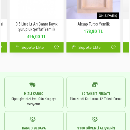
ÖN SIPARIŞ
Gri
3.5 Litre Lt Arı Çanta Kayık
Ahşap Turbo Yemlik
Şurupluk Şeffaf Yemlik
178,80 TL
496,00 TL
Sepete Ekle
Sepete Ekle
HIZLI KARGO
12 TAKSIT FIRSATI
Siparişlerinizi Aynı Gün Kargoya
Tüm Kredi Kartlarına 12 Taksit Fırsatı
Veriyoruz
KARGO BEDAVA
%100 GÜVENLI ALIŞVERIŞ