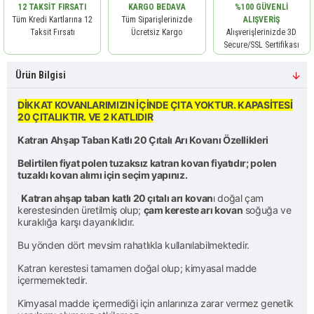
12 TAKSIT FIRSATI
KARGO BEDAVA
%100 GÜVENLI
Tüm Kredi Kartlarına 12
Tüm Siparişlerinizde
ALIŞVERIŞ
Taksit Fırsatı
Ücretsiz Kargo
Alışverişlerinizde 3D
Secure/SSL Sertifikası
Ürün Bilgisi
DİKKAT KOVANLARIMIZIN İÇİNDE ÇITA YOKTUR. KAPASİTESİ
20 ÇITALIKTIR. VE 2 KATLIDIR
Katran Ahşap Taban Katlı 20 Çıtalı Arı Kovanı Özellikleri
Belirtilen fiyat polen tuzaksız katran kovan fiyatıdır; polen
tuzaklı kovan alımı için seçim yapınız.
Katran ahşap taban katlı 20 çıtalı arı kovan
ı doğal çam
kerestesinden üretilmiş olup;
çam kereste arı kovan
soğuğa ve
kuraklığa karşı dayanıklıdır.
Bu yönden dört mevsim rahatlıkla kullanılabilmektedir.
Katran kerestesi tamamen doğal olup; kimyasal madde
içermemektedir.
Kimyasal madde içermediği için arılarınıza zarar vermez genetik